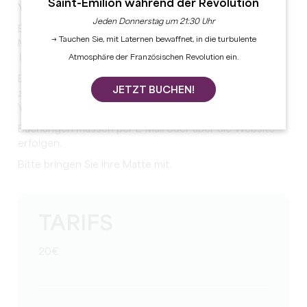
Saint-Émilion während der Revolution
Yoga im Château
Jeden Donnerstag um 21:30 Uhr
Eine weitere Saison von 'Yoga im Schloss', mit Laura
→ Tauchen Sie, mit Laternen bewaffnet, in die turbulente
Merit Yoga
Wie funktioniert das?
Atmosphäre der Französischen Revolution ein.
Ein Moment für sich selbst, zum Entspannen, aber auch
JETZT BUCHEN!
zum Teilen und Verbinden...
Yoga + Wein? Wir sagen ja!
Buchungen müssen per E-Mail oder über die Website
erfolgen.
Bitte bringen Sie Ihre Matte mit.
TARIFS
20€