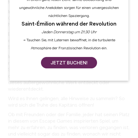
Mach dich bereit, an Bord der Nautilus zu gehen!
ungewöhnliche Anekdoten sorgen für einen unvergesslichen
In diesem fesselnden Spiel entdeckst du die
nächtlichen Spaziergang.
Geheimnisse des mythischen Schiffs, triffst Kapitän
Saint-Émilion während der Revolution
Nemo und seine Reisegefährten.
Jeden Donnerstag um 21:30 Uhr
Entdecken Sie gigantische Unterwasserkreaturen,
→ Tauchen Sie, mit Laternen bewaffnet, in die turbulente
erkunden Sie berühmte Orte unter Wasser und tauchen
Sie ein in das fantastische Universum von Jules Verne.
Atmosphäre der Französischen Revolution ein.
In diesem originellen Spiel, das auf einer Karte basiert,
JETZT BUCHEN!
nähert sich der Besucher, liest, denkt nach, tritt einen
Schritt zurück, zögert, manipuliert, findet die Lösung
des Geheimnisses (oder auch nicht!), während er
dieses außergewöhnliche Werk entdeckt oder
wiederentdeckt.
Wird es Ihnen gelingen, alle Hinweise zu sammeln? So
wird sich die Truhe des Kapitäns öffnen!
Ob mit Freunden oder der Familie, jeder hat seinen Platz
in diesem von Escape Games inspirierten Spiel, um
mehr zu erfahren, zu finden, was verloren gegangen ist,
und vielleicht sogar das zu finden, wonach wir nicht