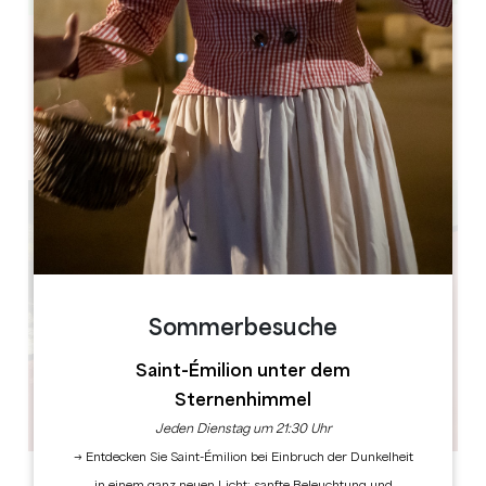
Leaflet
Château Pujols
15 Le Bourg
33350 Pujols
Sommerbesuche
Saint-Émilion unter dem
Sternenhimmel
Jeden Dienstag um 21:30 Uhr
→ Entdecken Sie Saint-Émilion bei Einbruch der Dunkelheit
in einem ganz neuen Licht: sanfte Beleuchtung und