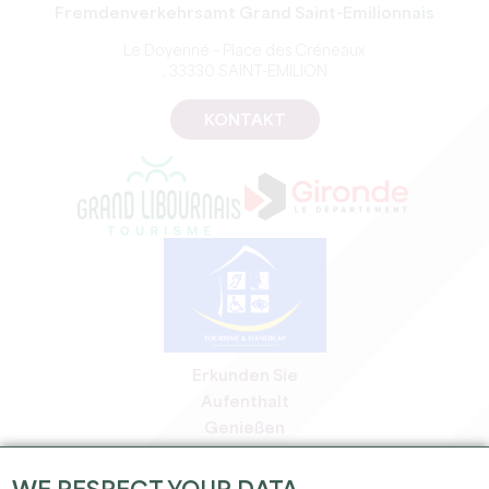
Fremdenverkehrsamt Grand Saint-Emilionnais
Le Doyenné – Place des Créneaux
, 33330 SAINT-EMILION
KONTAKT
Erkunden Sie
Aufenthalt
Genießen
Tagesordnung
Profi-Bereich