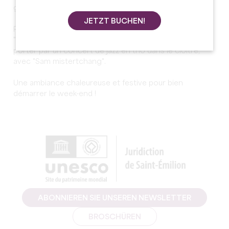
gourmandise.
JETZT BUCHEN!
Profitez d’une restauration proposée par le foodtruck
"AIMEPANADAS" dans le jardin, avant de vous laisser
porter par un concert de jazz en trio dans le cloître,
avec "Sam mistertchang".
Une ambiance chaleureuse et festive pour bien
démarrer le week-end !
ABONNIEREN SIE UNSEREN NEWSLETTER
BROSCHÜREN