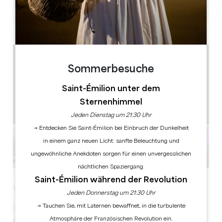
Leaflet
Sommerbesuche
Saint-Émilion unter dem
Sternenhimmel
Jeden Dienstag um 21:30 Uhr
→ Entdecken Sie Saint-Émilion bei Einbruch der Dunkelheit
in einem ganz neuen Licht: sanfte Beleuchtung und
ungewöhnliche Anekdoten sorgen für einen unvergesslichen
nächtlichen Spaziergang.
Saint-Émilion während der Revolution
Vendredis Foodtruck & Jazz aux Cordeliers :
Jeden Donnerstag um 21:30 Uhr
→ Tauchen Sie, mit Laternen bewaffnet, in die turbulente
Chaque vendredi, de 19h30 à 23h, les Cordeliers vous
Atmosphäre der Französischen Revolution ein.
accueillent pour une soirée conviviale alliant musique et