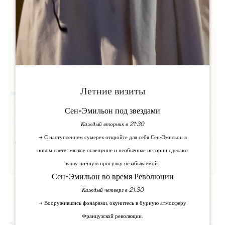
Летние визиты
Сен-Эмильон под звездами
Каждый вторник в 21:30
→ С наступлением сумерек откройте для себя Сен-Эмильон в
новом свете: мягкое освещение и необычные истории сделают
вашу ночную прогулку незабываемой.
Сен-Эмильон во время Революции
Каждый четверг в 21:30
→ Вооружившись фонарями, окунитесь в бурную атмосферу
Французской революции.