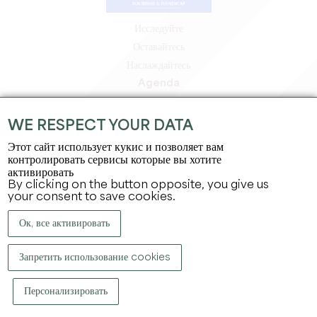
Исследуйте
Оставайтесь
Наслаждайтесь
Agenda
Зона профессионалов
Зона для участников
WE RESPECT YOUR DATA
Зона для прессы
Этот сайт использует кукис и позволяет вам
Вакансии и стажировки
контролировать сервисы которые вы хотите
активировать
Юридическая информация
By clicking on the button opposite, you give us
Политика конфиденциальности
your consent to save cookies.
Ок, все активировать
Запретить использование cookies
Персонализировать
КОПИРАЙТ ©
2026
ОФИС ПО ТУРИЗМУ БОЛЬШОГО СЕН-ЭМИЛЬОНА