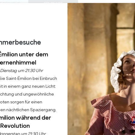
E BESUCHE
SEMINARE
Z
0
 S
DIESER
Warenkorb
Meine Auswah
SPRACHE
EIN
TAGESORDNUNG
DE
SOMMER
ZU BESUCHENDE SCHLÖSSER
LOKALE PERLEN
22 GRÜNDE FÜR DIE ZUKUNFT
REGNERISCHE TAGE
mmerbesuche
 DES WIDERSTANDS 
Émilion unter dem
MONTAIGNE
ernenhimmel
Dienstag um 21:30 Uhr
ie Saint-Émilion bei Einbruch
t in einem ganz neuen Licht:
Startseite
Tagesordnung
Gedenktag des Widerstands im Château Montaig
uchtung und ungewöhnliche
ten sorgen für einen
hen nächtlichen Spaziergang.
milion während der
Revolution
onnerstag um 21:30 Uhr