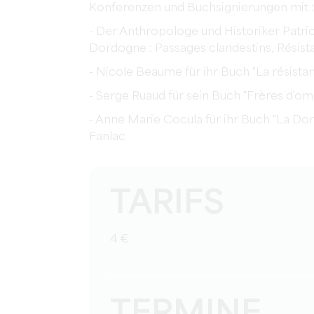
Konferenzen und Buchsignierungen mit :
- Der Anthropologe und Historiker Patric
Dordogne : Passages clandestins, Résist
- Nicole Beaume für ihr Buch "La résist
- Serge Ruaud für sein Buch "Frères d'
- Anne Marie Cocula für ihr Buch "La Do
Fanlac
TARIFS
4 €