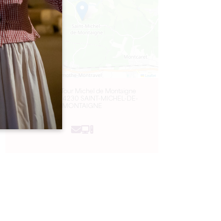
Leaflet
Château et Tour Michel de Montaigne
Montaigne 24230 SAINT-MICHEL-DE-
MONTAIGNE