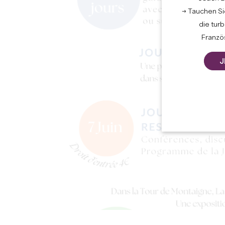
→ Tauchen Sie
die tur
Französ
J