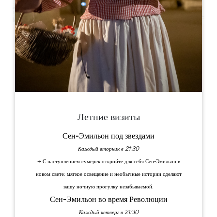
Leaflet
Château et Tour Michel de Montaigne
Montaigne 24230 SAINT-MICHEL-DE-MONTAIGNE
Летние визиты
Сен-Эмильон под звездами
Каждый вторник в 21:30
→ С наступлением сумерек откройте для себя Сен-Эмильон в
новом свете: мягкое освещение и необычные истории сделают
вашу ночную прогулку незабываемой.
Сен-Эмильон во время Революции
Каждый четверг в 21:30