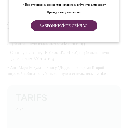
→ Вооружившись фонарями, окунитесь в бурную атмосферу
Конференции и презентации книг с участием :
Французской революции.
- Антрополог и историк Патрис Ролли, чья книга "Линия
демаркации в Дордони: подпольные проходы, сопротивление и
ЗАБРОНИРУЙТЕ СЕЙЧАС!
репрессии" была опубликована в 2020 году.
- Николь Боме за книгу "Сопротивление в наследстве",
опубликованную издательством Memoring
- Серж Руо за книгу "Frères d'ombre", опубликованную
издательством Mémoring
- Анн Мари Кокула за книгу "Дордонь во время Второй
мировой войны", опубликованную издательством Fanlac.
TARIFS
4 €