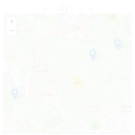
1
2
3
4
2
+
−
29
2
Leaflet
|
©
OpenStreetMap
contributors, Points © 2012 LINZ