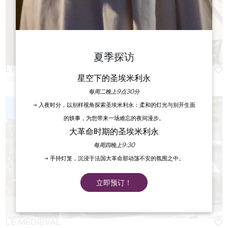
夏季探访
L'HUITRIER PIE - CAMILLE & SOUFIANE
星空下的圣埃米利永
SAINT-EMILION
每周二晚上9点30分
→ 入夜时分，以别样视角探索圣埃米利永：柔和的灯光与别开生面
的轶事，为您带来一场难忘的夜间漫步。
大革命时期的圣埃米利永
每周四晚上9:30
→ 手持灯笼，沉浸于法国大革命那动荡不安的氛围之中。
立即预订！
LE MÉDIÉVAL