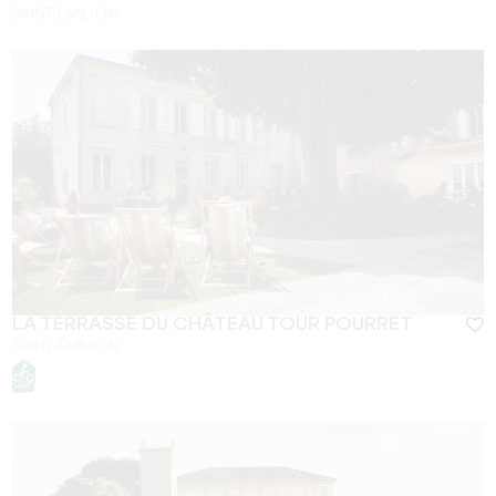
SAINT-EMILION
LA TERRASSE DU CHÂTEAU TOUR POURRET
SAINT-ÉMILION