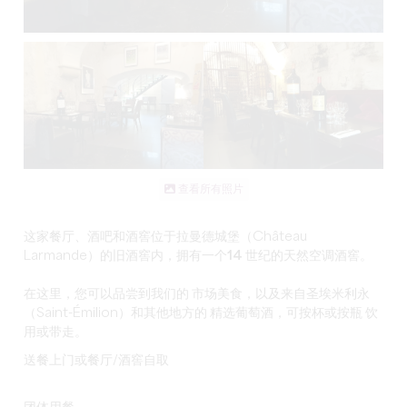
查看所有照片
这家
餐厅、酒吧和酒窖
位于拉曼德城堡（Château
Larmande）的旧
酒窖
内，拥有一个
14 世纪的
天然空调
酒窖
。
在这里，您可以品尝到我们的
市场美食
，以及来自圣埃米利永
（Saint-Émilion）和其他地方的
精选葡萄酒
，可按杯或按瓶
饮
用或带走
。
送餐上门或餐厅/酒窖自取