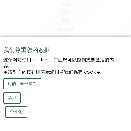
停留
享受
议程
专业区域
会员区
媒体区
我们尊重您的数据
工作和实习机会
这个网站使用cookie， 并让您可以控制想要激活的内
法律信息
容。
隐私政策
单击对面的按钮即表示您同意我们保存 cookie。
好的，全部接受
禁用
个性化
版权 ©
2026
大圣埃米利永地区旅游局