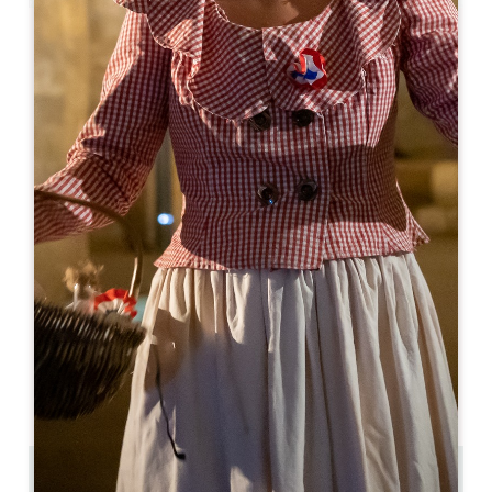
Leaflet
Lard & Bouchon
22 rue Guadet
33330 SAINT-EMILION
05 57 24 28 53
06 89 51 69 51
nos-vins@orange.fr
开幕月份
一
二
三
四
五
六
七
八
九
十
十
十
开幕日
隆
星
星
星
星
星
星
AM
AM
AM
AM
AM
AM
AM
PM
PM
PM
PM
PM
PM
PM
0.12 km