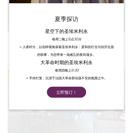
中午 12 时至下午 2 时
54
0
夏季探访
复制 GPS 代码
星空下的圣埃米利永
每周二晚上9点30分
标签
→ 入夜时分，以别样视角探索圣埃米利永：柔和的灯光与别开生面
的轶事，为您带来一场难忘的夜间漫步。
大革命时期的圣埃米利永
每周四晚上9:30
→ 手持灯笼，沉浸于法国大革命那动荡不安的氛围之中。
立即预订！