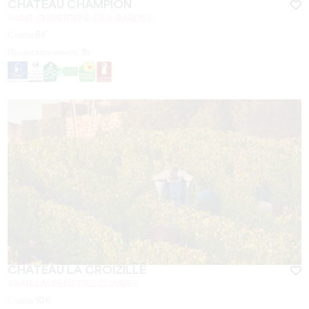
CHÂTEAU CHAMPION
SAINT-CHRISTOPHE-DES-BARDES
С сайта
8
€
Продолжительность:
1h
CHÂTEAU LA CROIZILLE
SAINT-LAURENT DES COMBES
С сайта
10
€