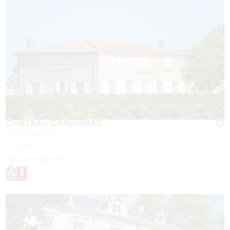
CHÂTEAU CRAVIGNAC
SAINT-EMILION
С сайта
6
€
Продолжительность:
1h