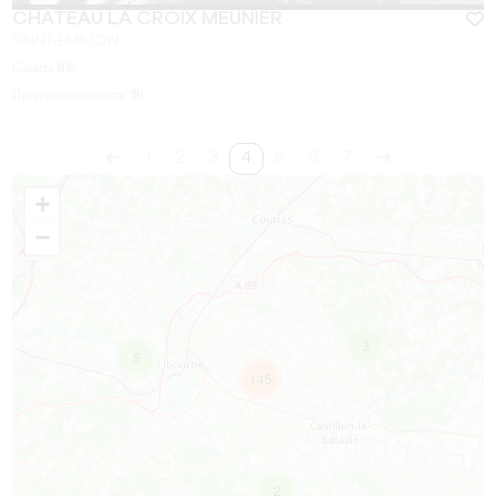
CHÂTEAU LA CROIX MEUNIER
SAINT-EMILION
С сайта
8
€
Продолжительность:
1h
1
2
3
4
5
6
7
+
−
3
5
145
2