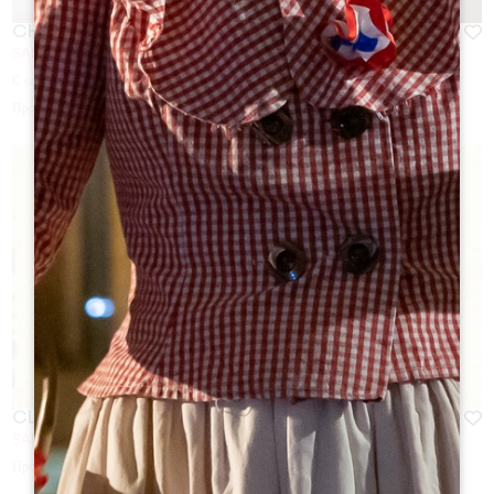
CHÂTEAU PINDEFLEURS
SAINT-ÉMILION
С сайта
10
€
Продолжительность:
45min
CLOS TRIMOULET
SAINT-EMILION
Продолжительность:
2h