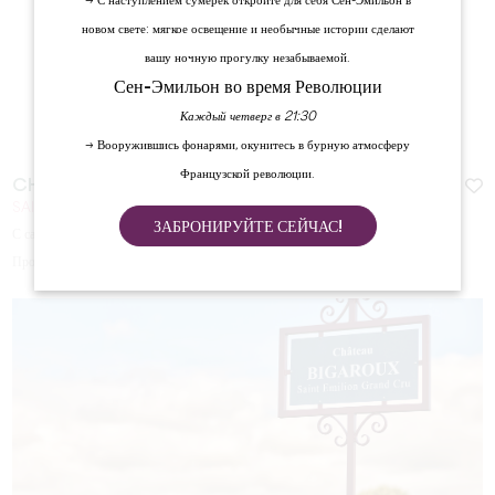
→ С наступлением сумерек откройте для себя Сен-Эмильон в
новом свете: мягкое освещение и необычные истории сделают
вашу ночную прогулку незабываемой.
Сен-Эмильон во время Революции
Каждый четверг в 21:30
→ Вооружившись фонарями, окунитесь в бурную атмосферу
Французской революции.
CHÂTEAU TOUR SAINT-PIERRE
SAINT-EMILION
ЗАБРОНИРУЙТЕ СЕЙЧАС!
С сайта
15
€
Продолжительность:
30min / 45min