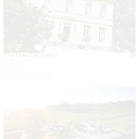
CHÂTEAU DASSAULT
SAINT-EMILION
С сайта
25
€
Продолжительность:
1h - 1h30