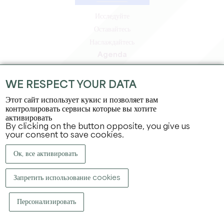
Исследуйте
Оставайтесь
Наслаждайтесь
Agenda
Зона профессионалов
Зона для участников
WE RESPECT YOUR DATA
Зона для прессы
Этот сайт использует кукис и позволяет вам
Вакансии и стажировки
контролировать сервисы которые вы хотите
активировать
Юридическая информация
By clicking on the button opposite, you give us
Политика конфиденциальности
your consent to save cookies.
Ок, все активировать
Запретить использование cookies
Персонализировать
КОПИРАЙТ ©
2026
ОФИС ПО ТУРИЗМУ БОЛЬШОГО СЕН-ЭМИЛЬОНА