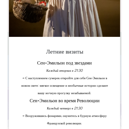
ДНИ ОТКРЫТИЯ
П
В
С
Ч
П
С
В
AM
AM
AM
AM
AM
AM
AM
PM
PM
PM
PM
PM
PM
PM
1h30 - 2h
de 2 à 6 personnes par équipe
Летние визиты
Сен-Эмильон под звездами
Каждый вторник в 21:30
→ С наступлением сумерек откройте для себя Сен-Эмильон в
новом свете: мягкое освещение и необычные истории сделают
вашу ночную прогулку незабываемой.
Сен-Эмильон во время Революции
Каждый четверг в 21:30
→ Вооружившись фонарями, окунитесь в бурную атмосферу
Французской революции.