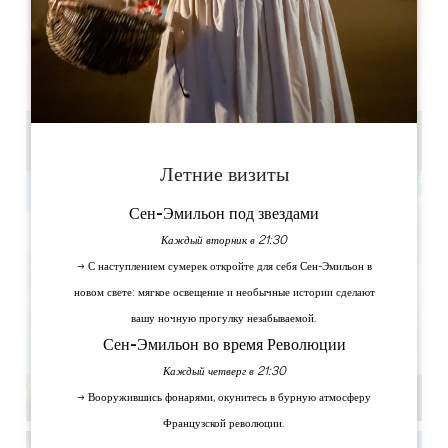
ДНИ ОТКРЫТИЯ
П
В
С
Ч
П
С
В
AM
AM
AM
AM
AM
AM
AM
PM
PM
PM
PM
PM
PM
PM
de 2 à 6 personnes par équipe
Летние визиты
Сен-Эмильон под звездами
Каждый вторник в 21:30
→ С наступлением сумерек откройте для себя Сен-Эмильон в
новом свете: мягкое освещение и необычные истории сделают
вашу ночную прогулку незабываемой.
Сен-Эмильон во время Революции
Каждый четверг в 21:30
→ Вооружившись фонарями, окунитесь в бурную атмосферу
Французской революции.