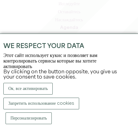
Исследуйте
Оставайтесь
Наслаждайтесь
Agenda
Зона профессионалов
Зона для участников
WE RESPECT YOUR DATA
Зона для прессы
Этот сайт использует кукис и позволяет вам
Вакансии и стажировки
контролировать сервисы которые вы хотите
активировать
Юридическая информация
By clicking on the button opposite, you give us
Политика конфиденциальности
your consent to save cookies.
Ок, все активировать
Запретить использование cookies
Персонализировать
КОПИРАЙТ ©
2026
ОФИС ПО ТУРИЗМУ БОЛЬШОГО СЕН-ЭМИЛЬОНА