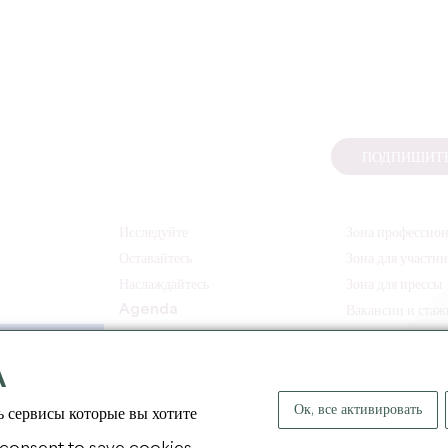
ПОДПИШИТЕ
Исследуйте
Зона профессио
Оставайтесь
Зона для участн
Наслаждайтесь
Зона для прессы
Agenda
Вакансии и ста
A
Ок, все активировать
ь сервисы которые вы хотите