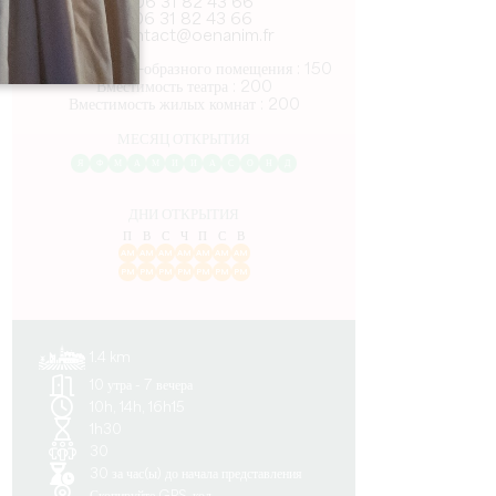
06 31 82 43 66
06 31 82 43 66
contact@oenanim.fr
Вместимость U-образного помещения : 150
Вместимость театра : 200
Вместимость жилых комнат : 200
МЕСЯЦ ОТКРЫТИЯ
Я
Ф
М
А
М
И
И
А
С
О
Н
Д
ДНИ ОТКРЫТИЯ
П
В
С
Ч
П
С
В
AM
AM
AM
AM
AM
AM
AM
PM
PM
PM
PM
PM
PM
PM
1.4 km
10 утра - 7 вечера
10h, 14h, 16h15
1h30
30
30 за час(ы) до начала представления