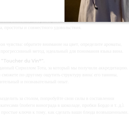
крытий с помощью
трех взаимодополняющих стилей дегустации
.
льона
, включая
два Гран Крю Классе
, вы научитесь понимать и
а, простоты и совместного удовольствия.
ои чувства: обратите внимание на цвет, определите ароматы,
 прогрессивный метод, идеальный для понимания языка вина.
а "Toucher du Vin®".
зданный Сириллом Тота, за который мы получили аккредитацию.
сможете по-другому ощутить структуру вина: его танины,
ивительный и познавательный опыт.
разделить за столом, попробуйте свои силы в составлении
атесами (побеги винограда в шоколаде, пробки Бордо и т. д.).
те простые ключи к тому, как сделать ваши блюда возвышенными.