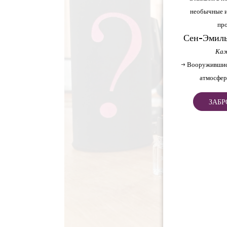
необычные и
про
Сен-Эмиль
Каж
→ Вооружившис
атмосфер
ЗАБР