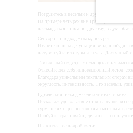
Погрузитесь в веселый и дружеский опыт от
На примере
четырех вин Гран Крю Сент-Эми
наслаждаться вином по-другому, в духе обмен
Сенсорный подход - глаза, нос, рот
Изучите основы дегустации вина, пробудив св
почувствуйте текстуры и вкусы. Доступный и
Тактильный подход - с помощью инструмент
Откройте для себя инновационный метод, со
Благодаря уникальным тактильным опорам вы 
округлость, интенсивность. Это веселый, уд
Гурманский подход - сочетание еды и вина
Поскольку удовольствие от вина лучше всего 
гурманских пар
с несколькими местными делик
Пробуйте, сравнивайте, делитесь... и получи
Практические подробности: