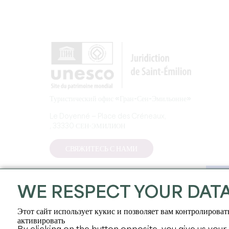
Туристический офис «Гран-Сен-Эмильонне»
Le Doyenné — Place des Créneaux,
, 33330 СЕН-ЭМИЛИОН
СВЯЖИТЕСЬ С НАМИ
WE RESPECT YOUR DAT
Этот сайт использует кукис и позволяет вам контролироват
активировать