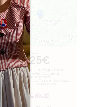
−
Leaflet
С сайта
25€
Oenanim - La dégustation
sensorielle, tactile et
gourmande
Château Balestard La Tonnelle - Salle voutée
33330 SAINT-ÉMILION