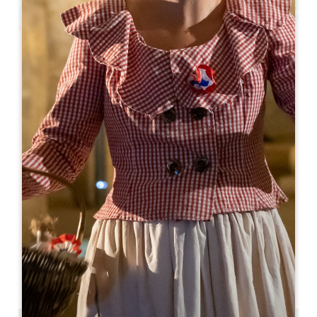
Leaflet
Château Tour Pourret - Je cuisine au
château
30 Route de Rouffiac
33330 Saint-Émilion
06 84 71 02 13
visite@vignobles-lannoye.com
МЕСЯЦ ОТКРЫТИЯ
Я
Ф
М
А
М
И
И
А
С
О
Н
Д
ДНИ ОТКРЫТИЯ
П
В
С
Ч
П
С
В
AM
AM
AM
AM
AM
AM
AM
PM
PM
PM
PM
PM
PM
PM