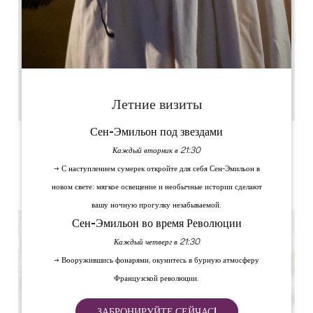
1.8 km
Только по предварительному заказу, в зависимости от
наличия свободных мест у шеф-повара
Cours du matin : 10h Cours du soir : 17h
4h (30 minutes de visite / 1h30 de cours de cuisine
/ entre 1h et 2h pour le repas)
18
Скопируйте GPS-код
Летние визиты
Сен-Эмильон под звездами
ЯРЛЫКИ
Каждый вторник в 21:30
→ С наступлением сумерек откройте для себя Сен-Эмильон в
новом свете: мягкое освещение и необычные истории сделают
вашу ночную прогулку незабываемой.
Сен-Эмильон во время Революции
Каждый четверг в 21:30
→ Вооружившись фонарями, окунитесь в бурную атмосферу
Французской революции.
ЗАБРОНИРУЙТЕ СЕЙЧАС!