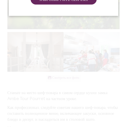
Смотреть все фото
Станьте на место шеф-повара в самом сердце кухни замка
Ambe Tour Pourret на частном уроке.
Как профессионал, следуйте советам нашего шеф-повара, чтобы
составить полноценное меню, включающее закуски, основное
блюдо и десерт, и насладиться им в столовой шато.