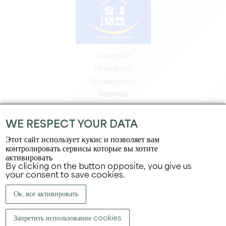
Исследуйте
Оставайтесь
Наслаждайтесь
Agenda
Зона профессионалов
Зона для участников
WE RESPECT YOUR DATA
Зона для прессы
Этот сайт использует кукис и позволяет вам
Вакансии и стажировки
контролировать сервисы которые вы хотите
активировать
Юридическая информация
By clicking on the button opposite, you give us
Политика конфиденциальности
your consent to save cookies.
Ок, все активировать
Запретить использование cookies