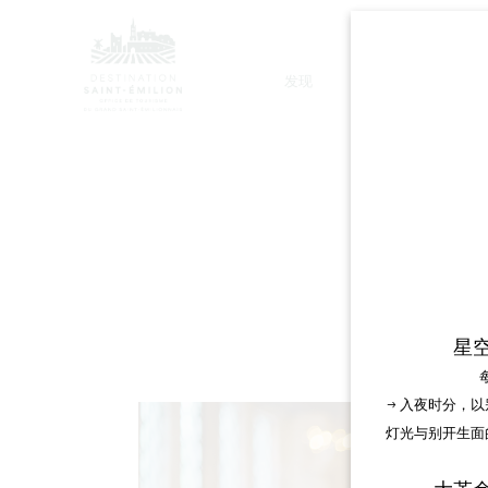
发现
停留
星
→ 入夜时分，
灯光与别开生面