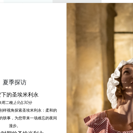
私人游览
研讨会
欣赏
议程
今年夏天
REPAS DE GALA
SAINT EMILION
首页
休闲
Repas de gala
夏季探访
空下的圣埃米利永
说明
每周二晚上9点30分
以别样视角探索圣埃米利永：柔和的
的轶事，为您带来一场难忘的夜间
漫步。