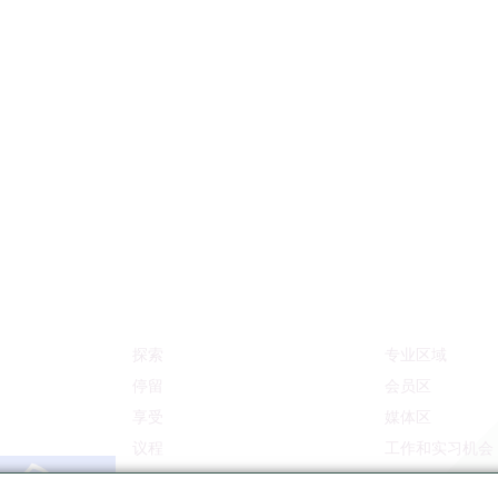
探索
专业区域
停留
会员区
享受
媒体区
议程
工作和实习机会