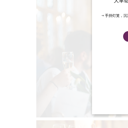
大革
→ 手持灯笼，