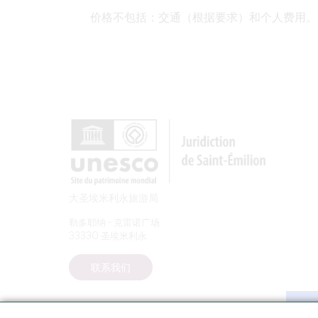
价格不包括
：交通（根据要求）和个人费用。
大圣埃米利永旅游局
勒多耶纳 - 克雷诺广场
33330 圣埃米利永
联系我们