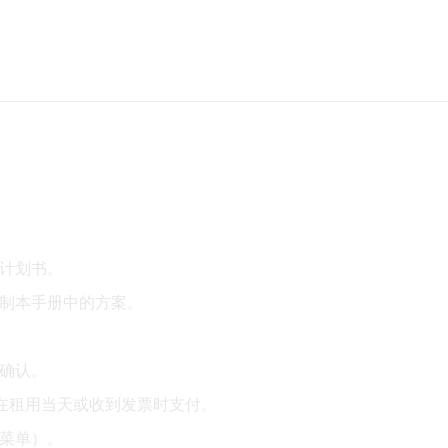
计划书。
制本手册中的方案。
确认。
款在租用当天或收到发票时支付。
菜单）。