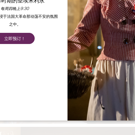
命时期的圣埃米利永
每周四晚上9:30
沉浸于法国大革命那动荡不安的氛围
之中。
立即预订！