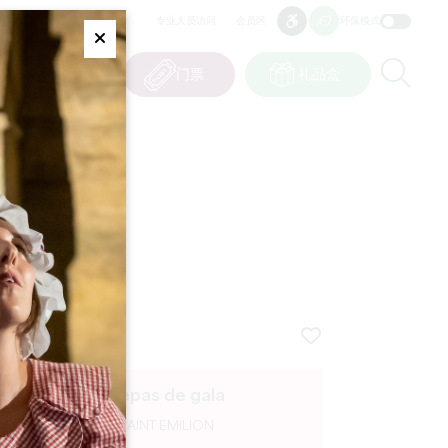
专业人员访问
会员区
环保模式
无障碍
无障碍
Fermer
Re
0
篮子
我的选择
门票
礼品盒
CN
语言
Repas de gala
SAINT EMILION