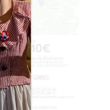
Leaflet
De
10€
Château de Bonhoste
256 Route de Bonhoste au Pin
33420 SAINT-JEAN DE BLAIGNAC
05 57 84 12 18
06 71 58 90 11
contact@chateaudebonhoste.com
MÊS DE ABERTURA