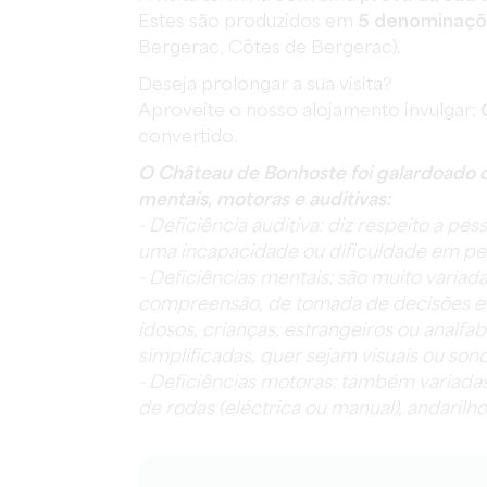
Estes são produzidos em
5 denominaç
Bergerac, Côtes de Bergerac).
Deseja prolongar a sua visita?
Aproveite o nosso alojamento invulgar:
convertido.
O Château de Bonhoste foi galardoado co
mentais, motoras e auditivas:
- Deficiência auditiva: diz respeito a pe
uma incapacidade ou dificuldade em per
- Deficiências mentais: são muito varia
compreensão, de tomada de decisões e d
idosos, crianças, estrangeiros ou analf
simplificadas, quer sejam visuais ou sono
- Deficiências motoras: também variada
de rodas (eléctrica ou manual), andarilho