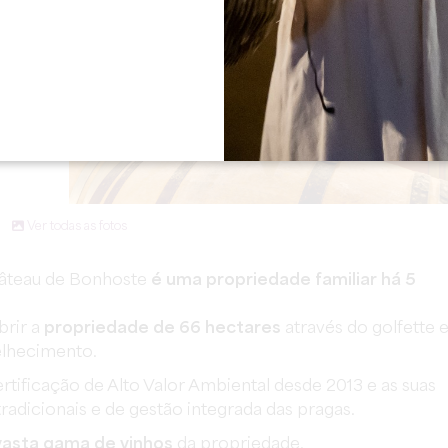
Ver todas as fotos
hâteau de Bonhoste
é uma propriedade familiar há 5
brir a
propriedade de 66 hectares
através do golfette 
lhecimento.
tificação de Alto Valor Ambiental desde 2013 e as suas
radicionais e de gestão integrada das pragas.
vasta gama de vinhos
da propriedade.