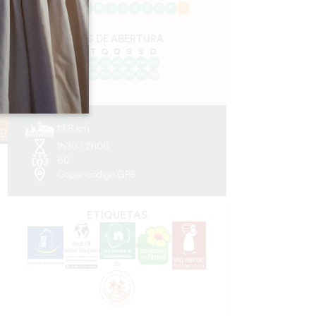
J
F
M
A
M
J
J
A
S
O
N
D
DIAS DE ABERTURA
S
T
Q
Q
S
S
D
AM
AM
AM
AM
AM
AM
AM
PM
PM
PM
PM
PM
PM
PM
13.8 km
1h30 / 2h00
60
Copiar código GPS
ETIQUETAS
e