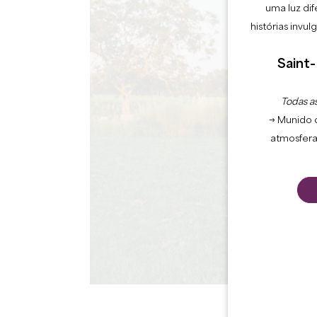
uma luz dif
histórias invu
Saint-
Todas as
→ Munido 
atmosfera