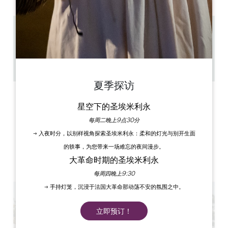
13.8 km
1h30 / 2h00
60
复制 GPS 代码
夏季探访
标签
星空下的圣埃米利永
每周二晚上9点30分
→ 入夜时分，以别样视角探索圣埃米利永：柔和的灯光与别开生面
的轶事，为您带来一场难忘的夜间漫步。
大革命时期的圣埃米利永
每周四晚上9:30
→ 手持灯笼，沉浸于法国大革命那动荡不安的氛围之中。
立即预订！