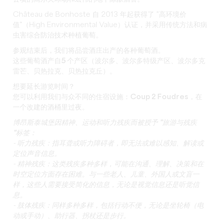
Château de Bonhoste 自 2013 年起获得了 "高环境价
值"（High Environmental Value）认证，并采用传统方法和病
虫害综合防治技术种植葡萄。
参观结束后，我们将
品尝酒庄出产的各种葡萄酒
。
这些葡萄酒产自
5 个产区
（波尔多、波尔多特级
产区
、波尔多克
雷芒、贝热拉克、贝热拉克丘）。
想要延长游览时间？
您可以利用我们与众不同的住宿设施：
Coup 2 Foudres
，在
一个改建的酒桶里过夜。
博昂斯泰城堡因精神、运动和听力残疾而被授予 "旅游与残疾
"标签：
- 听力残疾：指耳聋或听力障碍者，即无法或难以感知、解读或
定位声音信息。
- 精神残疾：这类残疾多种多样，可能在沟通、理解、决策和在
时空定位方面存在困难。与一些老人、儿童、外国人或文盲一
样，这些人需要接受简化的信息，无论是视觉信息还是听觉信
息。
- 肢体残疾：同样多种多样，包括行动不便，无论是坐轮椅（电
动或手动）、助行器、拐杖还是步行。