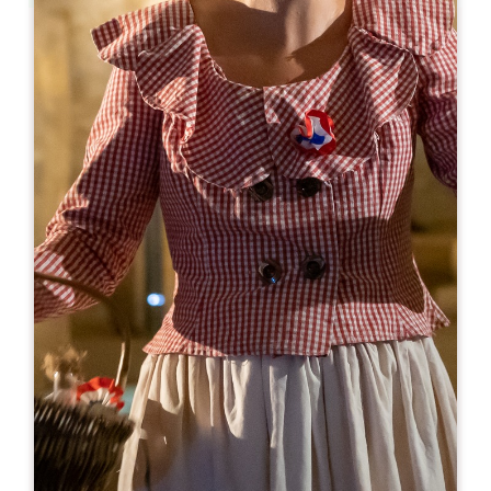
Leaflet
来自
10€
Château de Bonhoste
256 Route de Bonhoste au Pin
33420 SAINT-JEAN DE BLAIGNAC
05 57 84 12 18
06 71 58 90 11
contact@chateaudebonhoste.com
开幕月份
一
二
三
四
五
六
七
八
九
十
十
十
开幕日
隆
星
星
星
星
星
星
AM
AM
AM
AM
AM
AM
AM
PM
PM
PM
PM
PM
PM
PM