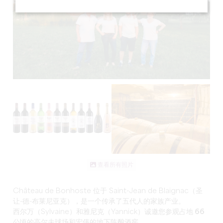
查看所有照片
Château de Bonhoste 位于 Saint-Jean de Blaignac（圣
让-德-布莱尼亚克），是
一个传承了五代人的家族产业
。
西尔万（Sylvaine）和雅尼克（Yannick）诚邀您参观
占地 66
公顷的
高尔夫球场和宏伟的
地下
陈酿酒
窖
。