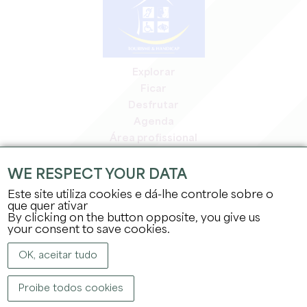
Explorar
Ficar
Desfrutar
Agenda
Área profissional
Área de membros
Área de imprensa
WE RESPECT YOUR DATA
Empregos e estágios
Este site utiliza cookies e dá-lhe controle sobre o
Informação jurídica
que quer ativar
By clicking on the button opposite, you give us
Política de privacidade
your consent to save cookies.
OK, aceitar tudo
Proibe todos cookies