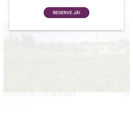
SAINT-EMILION
Duração :
2h00
RESERVE JÁ!
VISITE DE VILLE ET DÉJEUNER
SAINT-EMILION
Duração :
2h30