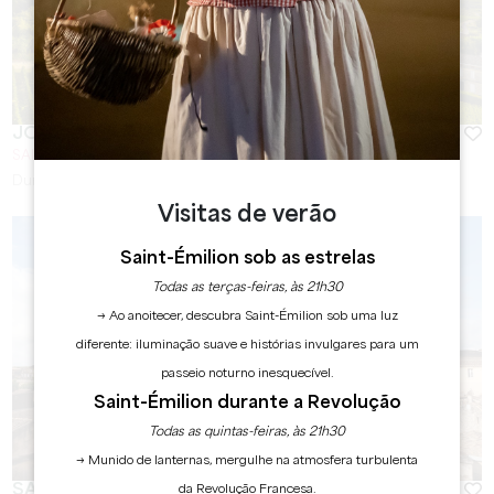
JOURNÉE ENTRE PIERRE ET VIN
SAINT-EMILION
Duração :
5h00
Visitas de verão
Saint-Émilion sob as estrelas
Todas as terças-feiras, às 21h30
→ Ao anoitecer, descubra Saint-Émilion sob uma luz
diferente: iluminação suave e histórias invulgares para um
passeio noturno inesquecível.
Saint-Émilion durante a Revolução
Todas as quintas-feiras, às 21h30
→ Munido de lanternas, mergulhe na atmosfera turbulenta
SAINT-EMILION : LA VISITE DE VILLE
da Revolução Francesa.