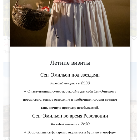
JOURNÉE ENTRE PIERRE ET VIN
SAINT-EMILION
Продолжительность:
5h00
Летние визиты
Сен-Эмильон под звездами
Каждый вторник в 21:30
→ С наступлением сумерек откройте для себя Сен-Эмильон в
новом свете: мягкое освещение и необычные истории сделают
вашу ночную прогулку незабываемой.
Сен-Эмильон во время Революции
Каждый четверг в 21:30
→ Вооружившись фонарями, окунитесь в бурную атмосферу
SAINT-EMILION : LA VISITE DE VILLE