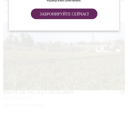
Французской революции.
SAINT-EMILION
Продолжительность:
2h00
ЗАБРОНИРУЙТЕ СЕЙЧАС!
VISITE DE VILLE ET DÉJEUNER
SAINT-EMILION
Продолжительность:
2h30