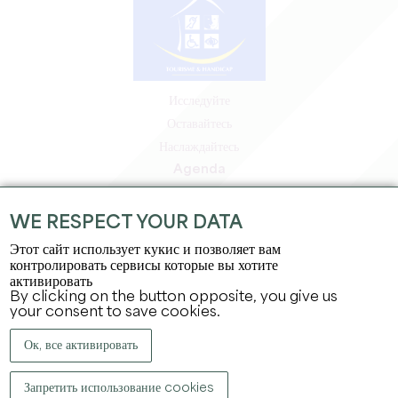
Исследуйте
Оставайтесь
Наслаждайтесь
Agenda
Зона профессионалов
Зона для участников
WE RESPECT YOUR DATA
Зона для прессы
Этот сайт использует кукис и позволяет вам
Вакансии и стажировки
контролировать сервисы которые вы хотите
активировать
Юридическая информация
By clicking on the button opposite, you give us
Политика конфиденциальности
your consent to save cookies.
Ок, все активировать
Запретить использование cookies