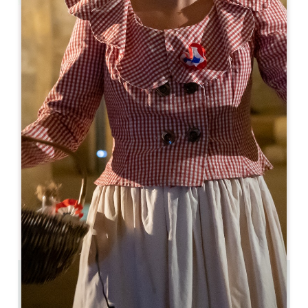
Leaflet
Le Tertre
5, rue du Tertre de la Tente
33330 SAINT-EMILION
05 57 74 46 33
restaurant@letertre.cc
MÊS DE ABERTURA
J
F
M
A
M
J
J
A
S
O
N
D
DIAS DE ABERTURA
S
T
Q
Q
S
S
D
AM
AM
AM
AM
AM
AM
AM
PM
PM
PM
PM
PM
PM
PM
0.3 km
28