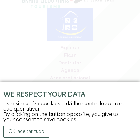
Explorar
Ficar
Desfrutar
Agenda
Área profissional
Área de membros
Área de imprensa
WE RESPECT YOUR DATA
Empregos e estágios
Este site utiliza cookies e dá-lhe controle sobre o
Informação jurídica
que quer ativar
By clicking on the button opposite, you give us
Política de privacidade
your consent to save cookies.
OK, aceitar tudo