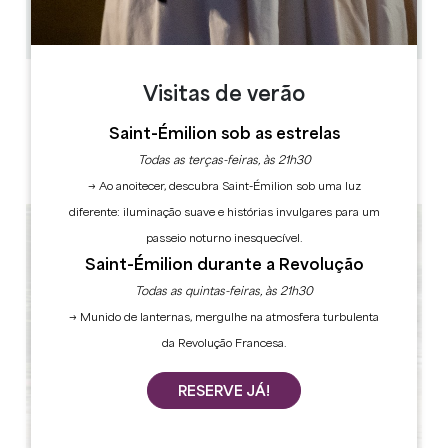
6
Copiar código GPS
ETIQUETAS
Visitas de verão
Saint-Émilion sob as estrelas
Todas as terças-feiras, às 21h30
Mestre Restaurador
→ Ao anoitecer, descubra Saint-Émilion sob uma luz
diferente: iluminação suave e histórias invulgares para um
passeio noturno inesquecível.
Saint-Émilion durante a Revolução
Todas as quintas-feiras, às 21h30
→ Munido de lanternas, mergulhe na atmosfera turbulenta
da Revolução Francesa.
RESERVE JÁ!