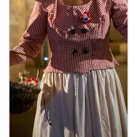
Leaflet
De
18€
Château Larmande
Château Larmande
33330 SAINT-EMILION
05 57 24 20 28
booking@chateau-larmande.fr
MÊS DE ABERTURA
J
F
M
A
M
J
J
A
S
O
N
D
DIAS DE ABERTURA
S
T
Q
Q
S
S
D
AM
AM
AM
AM
AM
AM
AM
PM
PM
PM
PM
PM
PM
PM