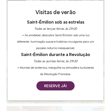
1.6 km
Visitas de verão
11h30 en anglais 15h30 en français
1h
Saint-Émilion sob as estrelas
20
Todas as terças-feiras, às 21h30
1 hora(s) antes do espetáculo
Copiar código GPS
→ Ao anoitecer, descubra Saint-Émilion sob uma luz
diferente: iluminação suave e histórias invulgares para um
passeio noturno inesquecível.
Saint-Émilion durante a Revolução
Todas as quintas-feiras, às 21h30
→ Munido de lanternas, mergulhe na atmosfera turbulenta
da Revolução Francesa.
RESERVE JÁ!