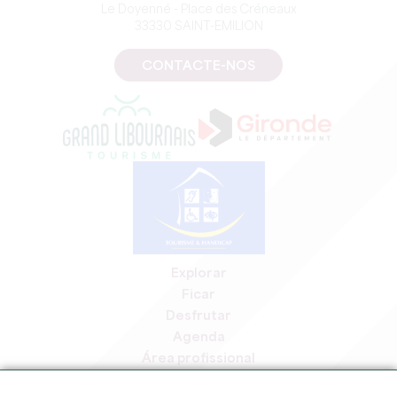
Le Doyenné - Place des Créneaux
33330 SAINT-EMILION
CONTACTE-NOS
Explorar
Ficar
Desfrutar
Agenda
Área profissional
Área de membros