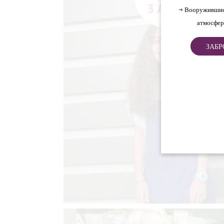
→ Вооружившис
атмосфер
ЗАБР