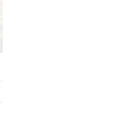
au
 с
ть