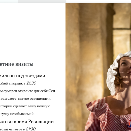
КУРСИИ
СЕМИНАРЫ
ДОСТУП ДЛЯ 
0
Корзина
Мой выбо
ЯЗЫК
RU
АЖДАЙТЕСЬ
ПОВЕСТКА ДНЯ
ЭТО ЛЕТО
ЗАМКИ ДЛЯ ПОСЕЩЕНИЯ
МЕСТНЫЕ ЖЕМЧУЖИНЫ
I.E.S VIGNERONNES 
SAINT-EMILION
етние визиты
ильон под звездами
Главная
Досуг
Les apprenti.e.s vigneronnes et vignerons
дый вторник в 21:30
м сумерек откройте для себя Сен-
вом свете: мягкое освещение и
Описание
стории сделают вашу ночную
гулку незабываемой.
он во время Революции
дый четверг в 21:30