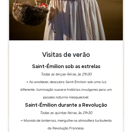
Leaflet
Rue du Port
33230 Guitres
Visitas de verão
Saint-Émilion sob as estrelas
Todas as terças-feiras, às 21h30
→ Ao anoitecer, descubra Saint-Émilion sob uma luz
diferente: iluminação suave e histórias invulgares para um
passeio noturno inesquecível.
Saint-Émilion durante a Revolução
Todas as quintas-feiras, às 21h30
→ Munido de lanternas, mergulhe na atmosfera turbulenta
da Revolução Francesa.
Fritas de mexilhão à noite, às 19h30, no porto de