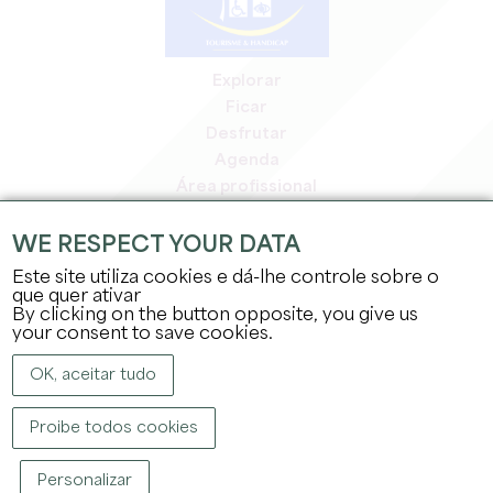
Explorar
Ficar
Desfrutar
Agenda
Área profissional
Área de membros
Área de imprensa
WE RESPECT YOUR DATA
Empregos e estágios
Este site utiliza cookies e dá-lhe controle sobre o
Informação jurídica
que quer ativar
By clicking on the button opposite, you give us
Política de privacidade
your consent to save cookies.
OK, aceitar tudo
Proibe todos cookies
DIREITOS DE AUTOR ©
2026
GABINETE DE TURISMO DO GRANDE SAINT-
Personalizar
ÉMILIONNAIS