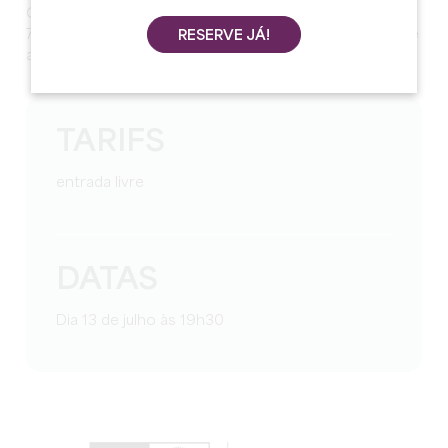
Guîtres. Reserva obrigatória através do número 06 13
76 23 21. Desfrute do ambiente festivo com o grupo de
RESERVE JÁ!
animação de Guîtres!
TARIFS
entrada livre
DATAS
Dia 13 de julho às 19h30