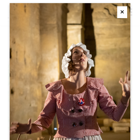
M
Ferme
吉他夏日派对
+
−
Leaflet