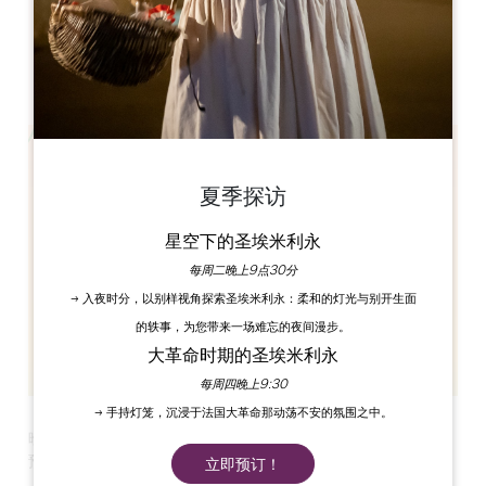
Rue du Port
33230 Guitres
夏季探访
星空下的圣埃米利永
每周二晚上9点30分
→ 入夜时分，以别样视角探索圣埃米利永：柔和的灯光与别开生面
的轶事，为您带来一场难忘的夜间漫步。
大革命时期的圣埃米利永
每周四晚上9:30
→ 手持灯笼，沉浸于法国大革命那动荡不安的氛围之中。
晚上 7:30 在 Guîtres 港口品尝贻贝。请致电 06 13 76 23 21
预订。与吉特尔动画小组一起享受节日气氛！
立即预订！