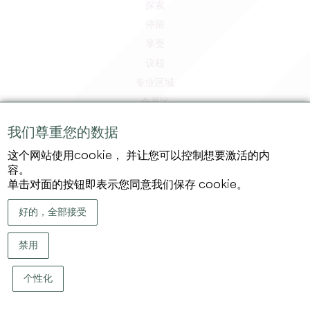
探索
停留
享受
议程
专业区域
会员区
媒体区
我们尊重您的数据
工作和实习机会
这个网站使用cookie， 并让您可以控制想要激活的内
法律信息
容。
隐私政策
单击对面的按钮即表示您同意我们保存 cookie。
好的，全部接受
禁用
个性化
版权 ©
2026
大圣埃米利永地区旅游局