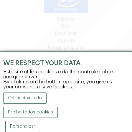
Explorar
Ficar
Desfrutar
Agenda
Área profissional
Área de membros
Área de imprensa
WE RESPECT YOUR DATA
Empregos e estágios
Este site utiliza cookies e dá-lhe controle sobre o
Informação jurídica
que quer ativar
By clicking on the button opposite, you give us
Política de privacidade
your consent to save cookies.
OK, aceitar tudo
Proibe todos cookies
DIREITOS DE AUTOR ©
2026
GABINETE DE TURISMO DO GRANDE SAINT-
Personalizar
ÉMILIONNAIS