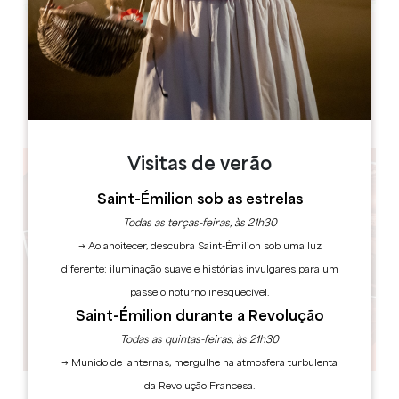
Leaflet
Château La Fleur Picon
1, Picon
33330 Saint-Émilion
Visitas de verão
Saint-Émilion sob as estrelas
Todas as terças-feiras, às 21h30
→ Ao anoitecer, descubra Saint-Émilion sob uma luz
diferente: iluminação suave e histórias invulgares para um
passeio noturno inesquecível.
Saint-Émilion durante a Revolução
Todas as quintas-feiras, às 21h30
→ Munido de lanternas, mergulhe na atmosfera turbulenta
da Revolução Francesa.