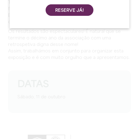
Temos o prazer de receber o talentoso e brilhante
fotógrafo JIEL.
RESERVE JÁ!
Ele passou todo o fim de semana dos Grands Soirs
com a sua máquina fotográfica e o seu olhar atento.
Os resultados são espectaculares! É natural que se
termine o décimo ano da associação com uma
retrospetiva digna desse nome!
Assim, trabalhámos em conjunto para organizar esta
exposição e é com muito orgulho que a apresentamos.
DATAS
Sábado, 11 de outubro