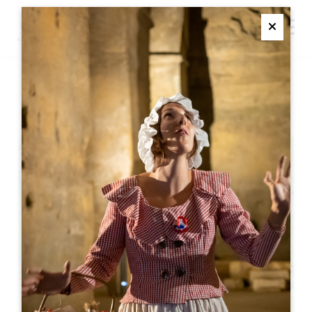
M
Ferme
埃菲尔俱乐部新博览会
+
−
Leaflet