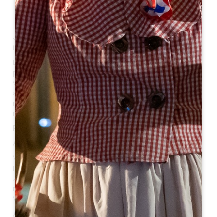
Junte-se a nós no sábado, 6 de setembro, para um dia
inesquecível no coração da nossa propriedade!
Das 10h00 às 23h00, MAUPERIER abre as suas portas
para partilhar a sua paixão pelo vinho e a sua arte de
viver. No programa: visitas guiadas, degustações,
ateliers de loteamento, visitas motorizadas às vinhas,
refeições cozinhadas no braseiro e um concerto
noturno.
PROGRAMA PORMENORIZADO
Actividades gratuitas (das 10h00 às 19h00):
Visita autoguiada à quinta e às vinhas
Degustação de toda a nossa gama
Zona de relaxamento com jogos (petanca, ténis de
mesa, matraquilhos)
Vinhos vendidos a copo (5€) e a garrafa
Actividades por reserva: