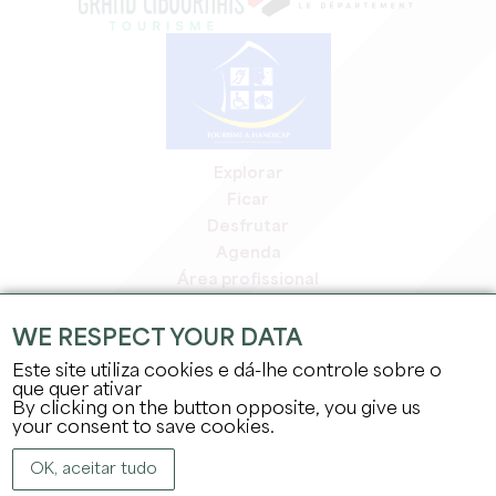
Explorar
Ficar
Desfrutar
Agenda
Área profissional
Área de membros
Área de imprensa
WE RESPECT YOUR DATA
Empregos e estágios
Este site utiliza cookies e dá-lhe controle sobre o
Informação jurídica
que quer ativar
By clicking on the button opposite, you give us
Política de privacidade
your consent to save cookies.
OK, aceitar tudo