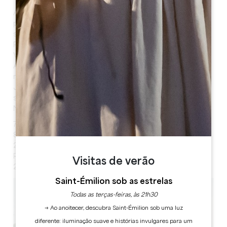
Ateliers de loteamento (11h00 e 17h00): Crie o seu
próprio vinho de base com a Ana - 12 lugares por
sessão
Passeios motorizados: Descobrir a vinha de trator com
Valentin - Saídas de hora a hora, máximo 10 pessoas
Almoço (12h30 às 15h): Pratos gourmet em terra ou no
mar por 14 euros
Jantar no braseiro (20h30): Costela de vaca e
sobremesa por 35 euros - Limitado a 40 pessoas
Noite de festa:
7.30h: Aperitivo musical de cortesia
8.30pm: Jantar
21h00: Concerto da banda Blue Lemon Tree
Reservas (https://www.billetweb.fr/portes-ouvertes-
Visitas de verão
20253)
Saint-Émilion sob as estrelas
Todas as terças-feiras, às 21h30
→ Ao anoitecer, descubra Saint-Émilion sob uma luz
diferente: iluminação suave e histórias invulgares para um