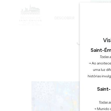
VISITAS 
DESCOBRIR
FICAR
D
DESENVOLVIMENTO SUSTENTÁVEL
A IGREJA MONOLÍTICA - DIGRESSÃO
JARDI
Vis
Saint-Émi
Todas a
→ Ao anoitece
uma luz dif
histórias invu
Saint-
Todas as
→ Munido 