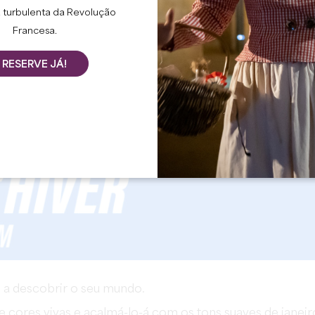
 turbulenta da Revolução
Francesa.
RESERVE JÁ!
o a descobrir o seu mundo.
e cores vivas e acalmá-lo-á com os tons suaves de janeir