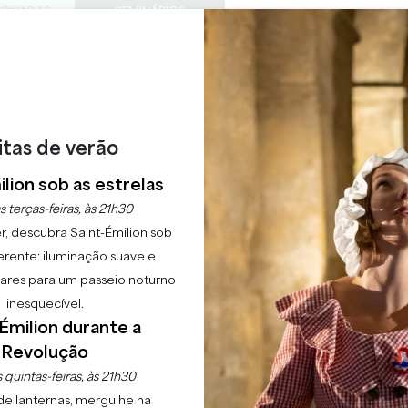
PRIVADAS
SEMINÁRIOS
ACESS
0
Cesto
A minha
LÍNGUA
ESFRUTAR
AGENDA
ESTE VERÃO
PT
CHÂTEAUX A VISITAR
22 RAISONS TO COME
M DE INVERNO - EXP
itas de verão
lion sob as estrelas
s terças-feiras, às 21h30
Início
Agenda
Jardim de inverno - Exposição
r, descubra Saint-Émilion sob
erente: iluminação suave e
lgares para um passeio noturno
inesquecível.
Émilion durante a
Revolução
 quintas-feiras, às 21h30
de lanternas, mergulhe na