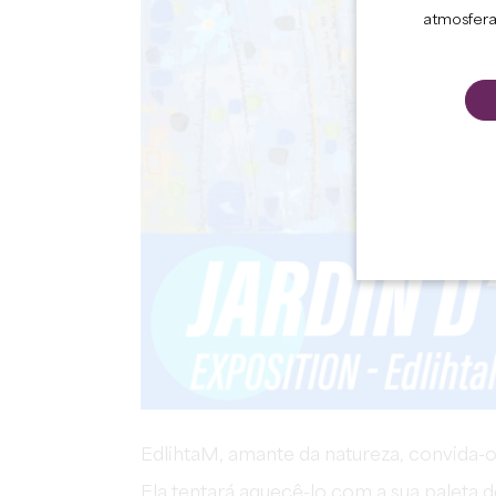
atmosfera
EdlihtaM, amante da natureza, convida-
Ela tentará aquecê-lo com a sua paleta d