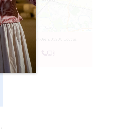
Leaflet
12 Rue Saint-Jean, 33230 Coutras
o.