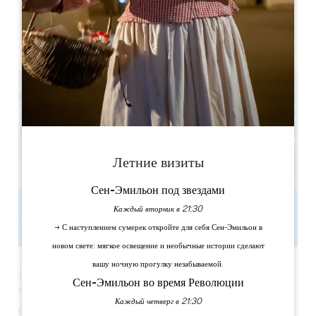
12 Rue Saint-Jean, 33230 Coutras
Летние визиты
Сен-Эмильон под звездами
Каждый вторник в 21:30
→ С наступлением сумерек откройте для себя Сен-Эмильон в
новом свете: мягкое освещение и необычные истории сделают
вашу ночную прогулку незабываемой.
Любительница природы EdlihtaM приглашает вас открыть для
Сен-Эмильон во время Революции
себя ее мир.
Каждый четверг в 21:30
Она постарается согреть вас палитрой ярких красок и успокоить