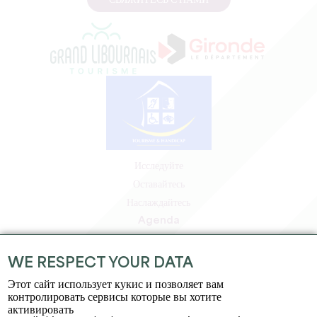
СВЯЖИТЕСЬ С НАМИ
Исследуйте
Оставайтесь
Наслаждайтесь
Agenda
Зона профессионалов
Зона для участников
WE RESPECT YOUR DATA
Зона для прессы
Этот сайт использует кукис и позволяет вам
Вакансии и стажировки
контролировать сервисы которые вы хотите
активировать
Юридическая информация