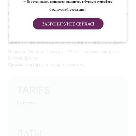
→ Вооружившись фонарями, окунитесь в бурную атмосферу
приглушенными тонами января.
Французской революции.
Посреди идеального зимнего сада или заснеженного пейзажа вы
сможете последовать за ее блуждающими мыслями, между
ЗАБРОНИРУЙТЕ СЕЙЧАС!
мечтой и реальностью.
Приходите и откройте для себя эту выставку EdlihtaM с 10
января по 1 февраля в Espace Artistique François Cluzet.
Открытие: Пятница 10 января в 18.30 в выставочном центре
Мориса Дрюона.
Предлагается городом и открыта для всех
TARIFS
Бесплатно
ДАТЫ