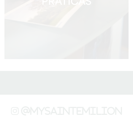
PRÁTICAS
@mysaintemilion