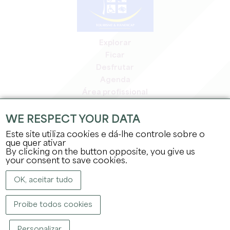
Explorar
Ficar
Desfrutar
Agenda
Área profissional
Área de membros
Área de imprensa
WE RESPECT YOUR DATA
Empregos e estágios
Este site utiliza cookies e dá-lhe controle sobre o
Informação jurídica
que quer ativar
By clicking on the button opposite, you give us
Política de privacidade
your consent to save cookies.
OK, aceitar tudo
Proibe todos cookies
DIREITOS DE AUTOR ©
2026
GABINETE DE TURISMO DO GRANDE SAINT-
Personalizar