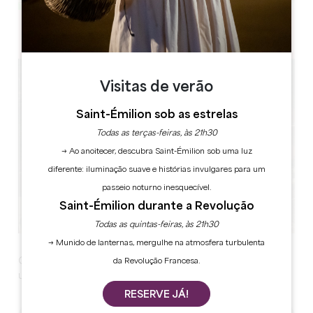
Leaflet
Place de La Tour 24230 LAMOTHE-MONTRAVEL
Visitas de verão
Saint-Émilion sob as estrelas
Todas as terças-feiras, às 21h30
→ Ao anoitecer, descubra Saint-Émilion sob uma luz
diferente: iluminação suave e histórias invulgares para um
passeio noturno inesquecível.
Saint-Émilion durante a Revolução
Todas as quintas-feiras, às 21h30
→ Munido de lanternas, mergulhe na atmosfera turbulenta
Ouça e dance ao ritmo da música enquanto saboreia
da Revolução Francesa.
um petisco das várias bancas do mercado gourmet.
RESERVE JÁ!