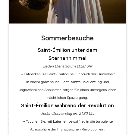
Leaflet
Place de La Tour 24230 LAMOTHE-MONTRAVEL
Sommerbesuche
Saint-Émilion unter dem
Sternenhimmel
Jeden Dienstag um 21:30 Uhr
→ Entdecken Sie Saint-Émilion bei Einbruch der Dunkelheit
in einem ganz neuen Licht: sanfte Beleuchtung und
ungewöhnliche Anekdoten sorgen für einen unvergesslichen
nächtlichen Spaziergang.
Saint-Émilion während der Revolution
Lauschen und tanzen Sie zum Rhythmus der Musik,
Jeden Donnerstag um 21:30 Uhr
während Sie einen Snack von den verschiedenen
→ Tauchen Sie, mit Laternen bewaffnet, in die turbulente
Ständen des Gourmetmarktes genießen.
Atmosphäre der Französischen Revolution ein.