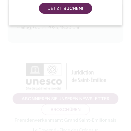
JETZT BUCHEN!
TERMINE
Freitag, 6. Juni 2025, 18.30 Uhr
ABONNIEREN SIE UNSEREN NEWSLETTER
BROSCHÜREN
Fremdenverkehrsamt Grand Saint-Emilionnais
Le Doyenné – Place des Créneaux