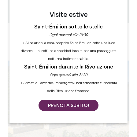
7.2 km
1h
Copiare il codice GPS
Visite estive
Saint-Émilion sotto le stelle
ETICHETTE
Ogni martedì alle 21:30
→ Al calar della sera, scoprite Saint-Émilion sotto una luce
diversa: luci soffuse e aneddoti insoliti per una passeggiata
notturna indimenticabile.
Saint-Émilion durante la Rivoluzione
Ogni giovedì alle 21:30
→ Armati di lanterne, immergetevi nell’atmosfera turbolenta
della Rivoluzione francese.
PRENOTA SUBITO!