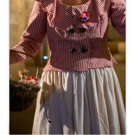
Leaflet
Château de Roquemont
470 Route des Cabanes
33330 SAINT-SULPICE-DE-FALEYRENS
06 81 09 75 89
contact@chateauderoquemont.com
MESE DI APERTURA
G
F
M
A
M
G
L
A
S
O
N
D
GIORNI DI APERTURA
L
M
M
G
V
S
D
AM
AM
AM
AM
AM
AM
AM
PM
PM
PM
PM
PM
PM
PM