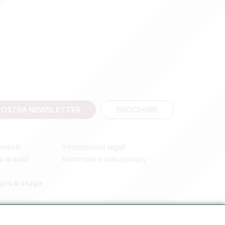
A NOSTRA NEWSLETTER
BROCHURE
onisti
Informazioni legali
 ai soci
Informativa sulla privacy
voro e stage