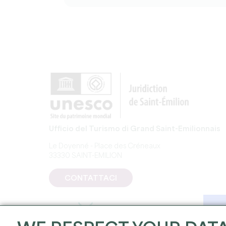
Ufficio del Turismo di Grand Saint-Emilionnais
Le Doyenné - Place des Créneaux
33330 SAINT-EMILION
CONTATTACI