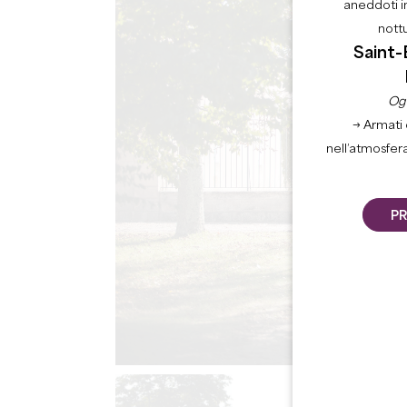
aneddoti i
nott
Saint-
Ogn
→ Armati 
nell’atmosfer
PR