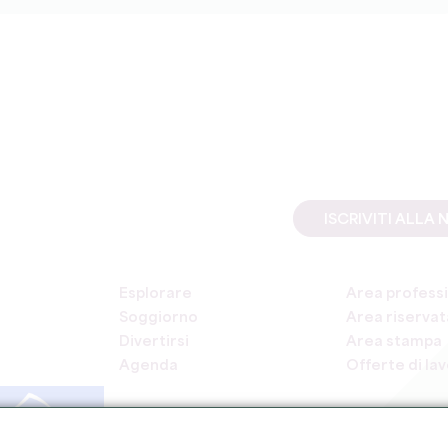
ISCRIVITI ALL
Esplorare
Area professi
Soggiorno
Area riservata
Divertirsi
Area stampa
Agenda
Offerte di la