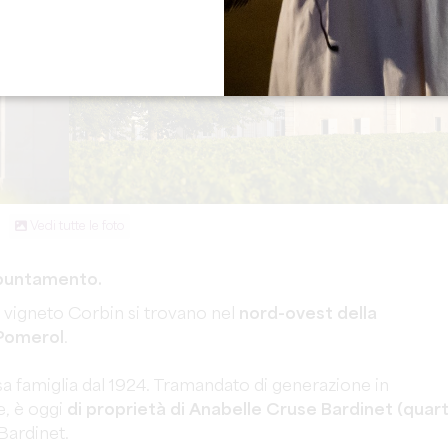
Vedi tutte le foto
appuntamento.
 vigneto Corbin si trovano nel
nord-ovest della
 Pomerol
.
sa famiglia dal 1924. Tramandato di generazione in
e, è oggi
di proprietà di Anabelle Cruse Bardinet (quar
Bardinet.