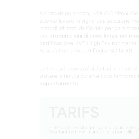
Annata dopo annata, i vini di Château Corb
attento lavoro in vigna, una selezione m
metodi utilizzati da Corbin per garantire u
per
produrre vini di eccellenza, nel ma
certificazione HVE (High Environmental
Association ed è certificato ISO 14001.
La tenuta è aperta ai visitatori, siano essi
visitare la tenuta durante tutto l'anno (
appuntamento
.
TARIFS
Prezzo della visita (per gli individui): 23€
Montant tarif minimum vin à la bouteille: 2