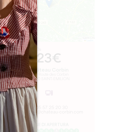
Leaflet
Da
23€
Château Corbin
1720 Route des Corbin
33330 SAINT-EMILION
05 57 25 20 30
contact@chateau-corbin.com
MESE DI APERTURA
G
F
M
A
M
G
L
A
S
O
N
D