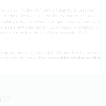
in sono il frutto di un vero artigianato di lusso. Un
eticolosa delle uve e un lento invecchiamento sono i
na lunga vita ai suoi vini. Tutte queste scelte sono fatte
ssimo rispetto del terroir
. Lo Château ha ottenuto la
 Value), è membro della 1st Bordeaux Wine EMS
 gruppi o piccoli gruppi, adulti o famiglie. Vi invitiamo a
ad eccezione del mese di agosto)
dal lunedì al venerdì su
/persona
1 - 50