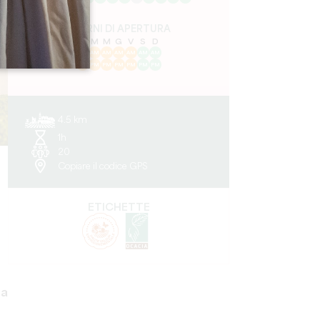
GIORNI DI APERTURA
L
M
M
G
V
S
D
AM
AM
AM
AM
AM
AM
AM
PM
PM
PM
PM
PM
PM
PM
4.5 km
1h
20
Copiare il codice GPS
ETICHETTE
ta