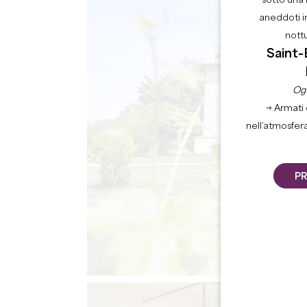
sotto una 
aneddoti i
nott
Saint-
Ogn
→ Armati 
nell’atmosfer
PR