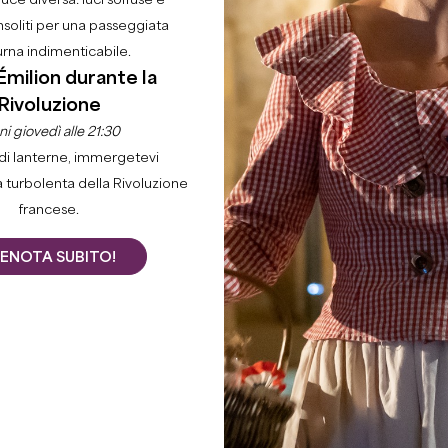
luce diversa: luci soffuse e
nsoliti per una passeggiata
urna indimenticabile.
Émilion durante la
Rivoluzione
i giovedì alle 21:30
di lanterne, immergetevi
a turbolenta della Rivoluzione
francese.
ENOTA SUBITO!