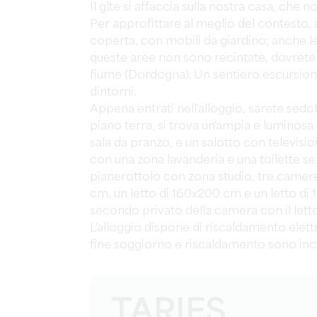
Il gîte si affaccia sulla nostra casa, che n
Per approfittare al meglio del contesto, 
coperta, con mobili da giardino; anche l
queste aree non sono recintate, dovrete 
fiume (Dordogna). Un sentiero escursionis
dintorni.
Appena entrati nell'alloggio, sarete sedott
piano terra, si trova un'ampia e luminos
sala da pranzo, e un salotto con televisi
con una zona lavanderia e una toilette 
pianerottolo con zona studio, tre camere
cm, un letto di 160x200 cm e un letto di 
secondo privato della camera con il letto
L'alloggio dispone di riscaldamento elettr
fine soggiorno e riscaldamento sono incl
TARIFS