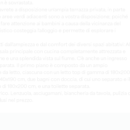
on è sovrastata.
avrete a disposizione un'ampia terrazza privata, in parte
e aree verdi adiacenti sono a vostra disposizione; poiché
fare attenzione ai bambini a causa della vicinanza del
tico costeggia l'alloggio e permette di esplorare i
i dall'ampiezza e dal comfort dei diversi spazi abitativi: A
a sala principale con cucina completamente attrezzata e
one e una splendida vista sul fiume. C'è anche un ingresso
separata. Il primo piano è composto da un ampio
 da letto, ciascuna con un letto top di gamma di 180x200
140x190 cm, due bagni con doccia, di cui uno separato e il
 di 180x200 cm, e una toilette separata.
ico. Lenzuola, asciugamani, biancheria da tavola, pulizia d
usi nel prezzo.