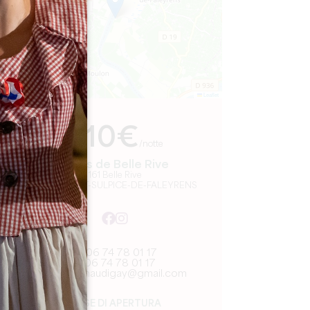
Leaflet
Da
210€
/notte
Logis de Belle Rive
161 Belle Rive
33330 SAINT-SULPICE-DE-FALEYRENS
06 74 78 01 17
06 74 78 01 17
marionaudigay@gmail.com
MESE DI APERTURA