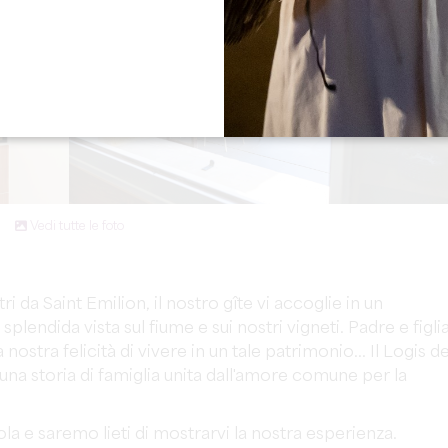
Vedi tutte le foto
i da Saint Emilion, il nostro gîte vi accoglie in un
plendida vista sul fiume e sui nostri vigneti
. Padre e figlia
ostra felicità di vivere in un tale patrimonio... Il Logis d
 una storia di famiglia unita dall'amore comune per la
la e saremo lieti di mostrarvi la nostra esperienza.