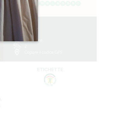
G
F
M
A
M
G
L
A
S
O
N
D
6.4 km
3
6 persone
2
Copiare il codice GPS
ETICHETTE
,
e