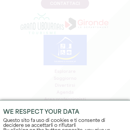
CONTATTACI
Esplorare
Soggiorno
Divertirsi
Agenda
Area professionisti
Area riservata ai soci
WE RESPECT YOUR DATA
Area stampa
Questo sito fa uso di cookies e ti consente di
Offerte di lavoro e stage
decidere se accettarli o rifiutarli
Informazioni legali