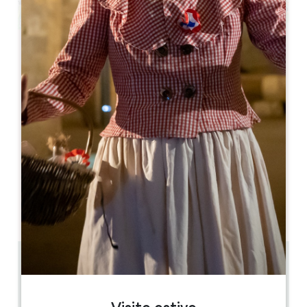
Leaflet
Da
270€
/notte
Gîte du Château du Parc
4 Avenue du Général de Gaulle
33330 SAINT-SULPICE-DE-FALEYRENS
05 57 51 24 97
06 70 17 34 50
contact@chateaugaby.com
MESE DI APERTURA
G
F
M
A
M
G
L
A
S
O
N
D
6.4 km
4
8 persone