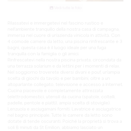
Vedi tutte le foto
Rilassatevi e immergetevi nel fascino rustico e
nell'ambiente tranquillo della nostra casa di campagna,
immersa nel cuore di un'azienda vinicola in attività. Con
4 comode camere da letto, una piscina rinfrescante e 3
bagni, questa casa è il luogo ideale per una fuga
tranquilla con la famiglia o gli amici.
Rinfrescatevi nella nostra piscina privata, circondata da
una terrazza solarium e da lettini per i momenti di relax.
Nel soggiorno troverete diversi divani e pouf, un'ampia
scelta di giochi da tavolo e per bambini, oltre a un
altoparlante collegato, televisione e accesso a Internet.
Cucina piacevole e completamente attrezzata
(elettrodomestici, utensili da cucina (spatole, coltelli,
padelle, pentole e piatti), ampia scelta di stoviglie).
Lenzuola e asciugamani forniti. Lavatrice e asciugatrice
nel bagno principale. Tutte le camere da letto sono
dotate di tende oscuranti. Poiché la proprietà si trova a
soli 8 minuti da St Emilion, abbiamo lasciato un