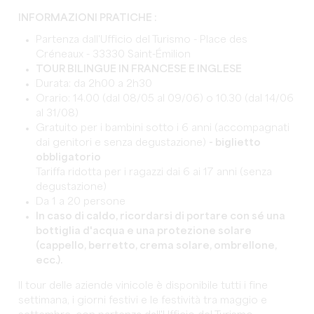
INFORMAZIONI PRATICHE :
Partenza dall'Ufficio del Turismo - Place des
Créneaux - 33330 Saint-Émilion
TOUR BILINGUE IN FRANCESE E INGLESE
Durata: da 2h00 a 2h30
Orario: 14.00 (dal 08/05 al 09/06) o 10.30 (dal 14/06
al 31/08)
Gratuito per i bambini sotto i 6 anni (accompagnati
dai genitori e senza degustazione)
- biglietto
obbligatorio
Tariffa ridotta per i ragazzi dai 6 ai 17 anni (senza
degustazione)
Da 1 a 20 persone
In caso di caldo, ricordarsi di portare con sé una
bottiglia d'acqua e una protezione solare
(cappello, berretto, crema solare, ombrellone,
ecc.).
Il tour delle aziende vinicole è disponibile tutti i fine
settimana, i giorni festivi e le festività tra maggio e