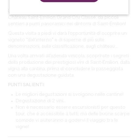
La vostra guida vi condurrà in una visita guidata di uno
Château Saint-Emilion Grand Cru Classé, da piccoli
sentieri a punti panoramici nei dintorni di Saint-Émilion!
Questa visita a piedi vi darà l'opportunità di scoprire un
vigneto "dall'interno" e di saperne di più sulle
denominazioni, sulla classificazione, sugli château...
Una volta arrivati all'azienda vinicola, scoprirete i segreti
della produzione dei prestigiosi vini di Saint-Émilion, dalla
vigna alla cantina, prima di concludere la passeggiata
con una degustazione guidata.
PUNTI SALIENTI:
Le migliori degustazioni si svolgono nelle cantine!
Degustazione di 2 vini...
Non è necessario essere escursionisti per questo
tour, che è accessibile a tutti, ma delle buone scarpe
comode vi aiuteranno a godervi il viaggio tra le
vigne!