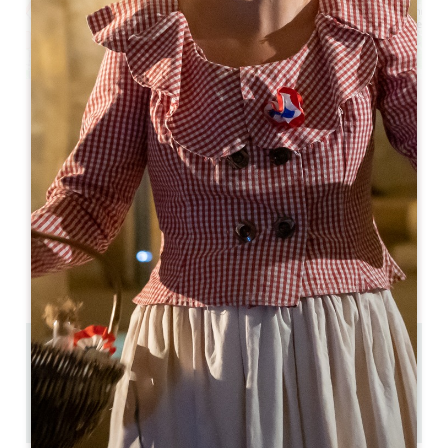
Leaflet
Da
40€
Balade et dégustation à Saint-Emilion -
Grand Cru Classé
Place des Créneaux
33330 SAINT-EMILION
05 57 55 28 28
Contattateci
14h ou 10h30
2h - 2h30
20
Copiare il codice GPS