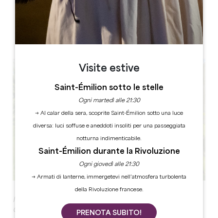
ETICHETTE
Visite estive
Saint-Émilion sotto le stelle
Ogni martedì alle 21:30
→ Al calar della sera, scoprite Saint-Émilion sotto una luce
diversa: luci soffuse e aneddoti insoliti per una passeggiata
notturna indimenticabile.
Saint-Émilion durante la Rivoluzione
Ogni giovedì alle 21:30
→ Armati di lanterne, immergetevi nell’atmosfera turbolenta
della Rivoluzione francese.
IMMERSIONE NEL CUORE DI UN VIGNETO
CLASSIFICATO DALL'UNESCO!
PRENOTA SUBITO!