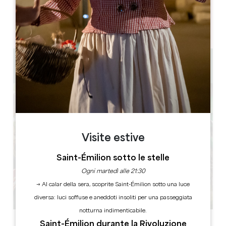
GIORNI DI APERTURA
L
M
M
G
V
S
D
AM
AM
AM
AM
AM
AM
AM
PM
PM
PM
PM
PM
PM
PM
0 km
Visite estive
Saint-Émilion sotto le stelle
Ogni martedì alle 21:30
→ Al calar della sera, scoprite Saint-Émilion sotto una luce
diversa: luci soffuse e aneddoti insoliti per una passeggiata
notturna indimenticabile.
Saint-Émilion durante la Rivoluzione