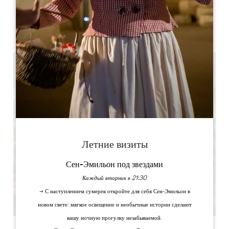
ДНИ ОТКРЫТИЯ
П
В
С
Ч
П
С
В
AM
AM
AM
AM
AM
AM
AM
PM
PM
PM
PM
PM
PM
PM
0 km
Летние визиты
Сен-Эмильон под звездами
Каждый вторник в 21:30
→ С наступлением сумерек откройте для себя Сен-Эмильон в
новом свете: мягкое освещение и необычные истории сделают
вашу ночную прогулку незабываемой.