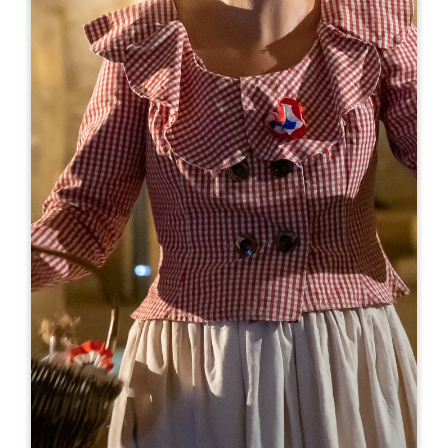
Leaflet
Da
12€
Château Mauvinon - De la vigne au verre
217 Mauvinon
33330 SAINT-SULPICE DE FALEYRENS
06 10 84 03 97
brigitte@chateaumauvinon.com
MESE DI APERTURA
G
F
M
A
M
G
L
A
S
O
N
D
GIORNI DI APERTURA
L
M
M
G
V
S
D
AM
AM
AM
AM
AM
AM
AM
PM
PM
PM
PM
PM
PM
PM