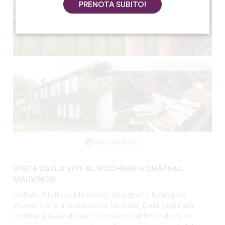
PRENOTA SUBITO!
Vedi tutte le foto
VISITA DALLA VITE AL BICCHIERE A CHÂTEAU
MAUVINON
Visitate Château Mauvinon, un vigneto biologico
impegnato e a conduzione familiare: Dalla vigna alla
cantina, passando per la terrazza sul tetto dove si