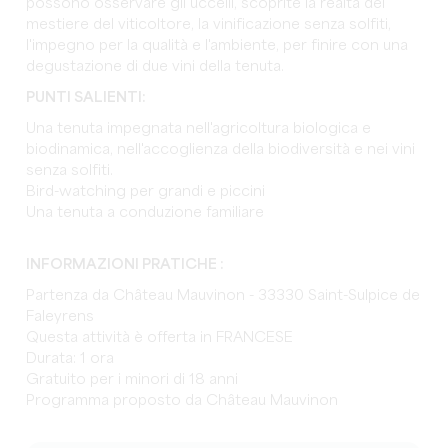
possono osservare gli uccelli, scoprite la realtà del
mestiere del viticoltore, la vinificazione senza solfiti,
l'impegno per la qualità e l'ambiente, per finire con una
degustazione di due vini della tenuta.
PUNTI SALIENTI:
Una tenuta impegnata nell'agricoltura biologica e
biodinamica, nell'accoglienza della biodiversità e nei vini
senza solfiti.
Bird-watching per grandi e piccini
Una tenuta a conduzione familiare
INFORMAZIONI PRATICHE :
Partenza da Château Mauvinon - 33330 Saint-Sulpice de
Faleyrens
Questa attività è offerta in FRANCESE
Durata: 1 ora
Gratuito per i minori di 18 anni
Programma proposto da Château Mauvinon