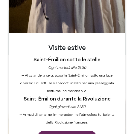
4.7 km
Français : 11h et 15h Anglais : 13h et 16h30
1h
20
Copiare il codice GPS
Visite estive
Saint-Émilion sotto le stelle
ETICHETTE
Ogni martedì alle 21:30
→ Al calar della sera, scoprite Saint-Émilion sotto una luce
diversa: luci soffuse e aneddoti insoliti per una passeggiata
notturna indimenticabile.
Saint-Émilion durante la Rivoluzione
Ogni giovedì alle 21:30
→ Armati di lanterne, immergetevi nell’atmosfera turbolenta
della Rivoluzione francese.