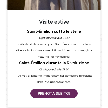
Vedi tutte le foto
Visite estive
Un seminario nel cuore di un sito storico.
Saint-Émilion sotto le stelle
Questo castello si trova sulla strada originale che
Ogni martedì alle 21:30
collegava Saint-Émilion a Coutras, utilizzata da Luigi XI
→ Al calar della sera, scoprite Saint-Émilion sotto una luce
alla fine della Guerra dei Cento Anni.
diversa: luci soffuse e aneddoti insoliti per una passeggiata
Le prime tracce dell'esistenza del castello risalgono al
notturna indimenticabile.
1811. All'epoca esisteva solo una parte degli edifici e
l'emblematica torre dello Château fu costruita solo nel
Saint-Émilion durante la Rivoluzione
1845. L'attuale proprietà è stata completata nel 1925.
Ogni giovedì alle 21:30
Durante la Seconda Guerra Mondiale, la proprietà fu
→ Armati di lanterne, immergetevi nell’atmosfera turbolenta
requisita dai tedeschi, che occuparono parte dello
della Rivoluzione francese.
Château.
Per i vostri eventi privati o professionali, questa tenuta
PRENOTA SUBITO!
vinicola di 5 ettari vi accoglie nel
cuore di un terroir
eccezionale
. Combinando tradizione e modernità, la
tenuta è un sito unico, situato a pochi minuti dalla città