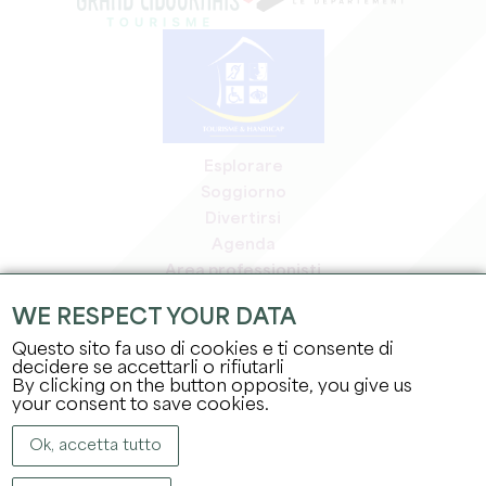
Esplorare
Soggiorno
Divertirsi
Agenda
Area professionisti
Area riservata ai soci
WE RESPECT YOUR DATA
Area stampa
Questo sito fa uso di cookies e ti consente di
Offerte di lavoro e stage
decidere se accettarli o rifiutarli
Informazioni legali
By clicking on the button opposite, you give us
Informativa sulla privacy
your consent to save cookies.
Ok, accetta tutto