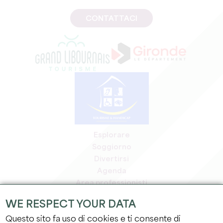
CONTATTACI
Esplorare
Soggiorno
Divertirsi
Agenda
Area professionisti
Area riservata ai soci
WE RESPECT YOUR DATA
Area stampa
Questo sito fa uso di cookies e ti consente di
Offerte di lavoro e stage