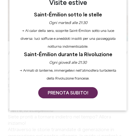
Visite estive
Saint-Émilion sotto le stelle
Ogni martedì alle 21:30
→ Al calar della sera, scoprite Saint-Émilion sotto una luce
diversa: luci soffuse e aneddoti insoliti per una passeggiata
notturna indimenticabile.
RACCONTI E LEGGENDE PER BAMBINI DAI 5 AI 12 ANNI
Saint-Émilion durante la Rivoluzione
Ogni giovedì alle 21:30
→ Armati di lanterne, immergetevi nell’atmosfera turbolenta
Accompagnate i vostri bambini in un viaggio divertente
della Rivoluzione francese.
ed educativo alla scoperta dei diversi elementi del
patrimonio di Saint-Émilion.
Tre visite, tre esperienze completamente diverse!
PRENOTA SUBITO!
Pierre, lo scalpellino
Siete pronti a tornare indietro nel tempo? Allora
iniziamo!
Attraverso le storie tramandate di generazione in