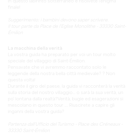
in questo labirinto sotterraneo e risolvete l'enigma
finale!
Suggerimento: i bambini devono saper scrivere.
Il tour parte da Place de l'Eglise Monolithe - 33330 Saint-
Émilion
La macchina della verità
La vostra guida ha preparato per voi un tour molto
speciale del villaggio di Saint-Émilion.
Pensavate che vi avremmo raccontato solo le
leggende della nostra bella città medievale? ? Non
questa volta!
Durante il giro del paese, la guida vi racconterà la verità
sulla storia del nostro villaggio... o sarà la sua verità, un
po' lontana dalla realtà?Verità, bugie ed esagerazioni si
mescolano in questo tour .... Riuscirete a capire gli
inganni della vostra guida?
Partenza dall'Ufficio del Turismo - Place des Créneaux -
33330 Saint-Émilion