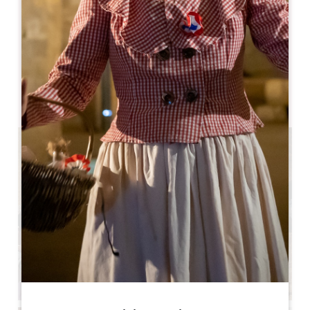
MESE DI APERTURA
G
F
M
A
M
G
L
A
S
O
N
D
GIORNI DI APERTURA
L
M
M
G
V
S
D
AM
AM
AM
AM
AM
AM
AM
PM
PM
PM
PM
PM
PM
PM