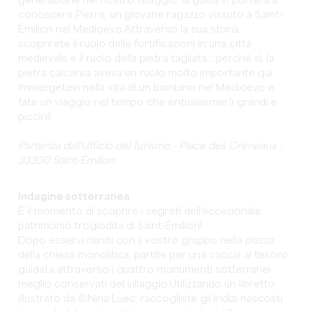
generazione nel nostro villaggio, la guida vi porterà a
conoscere Pierre, un giovane ragazzo vissuto a Saint-
Émilion nel Medioevo.Attraverso la sua storia,
scoprirete il ruolo delle fortificazioni in una città
medievale e il ruolo della pietra tagliata... perché sì, la
pietra calcarea aveva un ruolo molto importante qui.
Immergetevi nella vita di un bambino nel Medioevo e
fate un viaggio nel tempo che entusiasmerà grandi e
piccini!
Partenza dall'Ufficio del Turismo - Place des Créneaux -
33330 Saint-Émilion
Indagine sotterranea
È il momento di scoprire i segreti dell'eccezionale
patrimonio troglodita di Saint-Émilion!
Dopo esservi riuniti con il vostro gruppo nella piazza
della chiesa monolitica, partite per una caccia al tesoro
guidata attraverso i quattro monumenti sotterranei
meglio conservati del villaggio.Utilizzando un libretto
illustrato da ©Nina Luec, raccogliete gli indizi nascosti