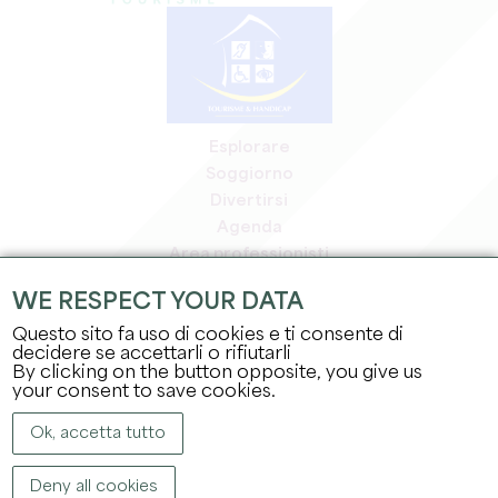
Esplorare
Soggiorno
Divertirsi
Agenda
Area professionisti
Area riservata ai soci
WE RESPECT YOUR DATA
Area stampa
Questo sito fa uso di cookies e ti consente di
Offerte di lavoro e stage
decidere se accettarli o rifiutarli
Informazioni legali
By clicking on the button opposite, you give us
Informativa sulla privacy
your consent to save cookies.
Ok, accetta tutto
Deny all cookies