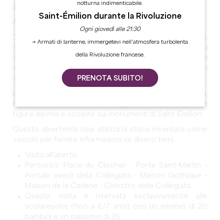
notturna indimenticabile.
Storie divertenti! (GS a CP / dall'età di 5 anni)
Saint-Émilion durante la Rivoluzione
Ascoltate le storie di personaggi e animali fantastici...
Ogni giovedì alle 21:30
"
Il mio nome è Emilion. Sono stato il primo abitante,
→ Armati di lanterne, immergetevi nell’atmosfera turbolenta
VIII
nell'
secolo, molto tempo fa... Il mio nome è stato dato
della Rivoluzione francese.
al villaggio che a poco a poco è cresciuto nel luogo che
avevo scelto per vivere, prima da solo e poi con altri
PRENOTA SUBITO!
monaci. Oggi guardo il villaggio con occhio curioso.
La guida condurrà i bambini attraverso la città,
raccontando loro storie e leggende trasmesse dalle
figure dipinte e scolpite sui monumenti di Saint-Emilion.
Questo divertente tour utilizza la storia inventata come
veicolo per fornire informazioni su diversi temi.
Visita all'aperto.
Percorso: Place du Clocher - Porte Saint-Martin -
Portale ovest della Collegiata - Maison Gothique -
Maison de la Cadène - Chiostro della Collegiata.
Questa visita è riservata esclusivamente alle
scolaresche (fino a 6/7 anni) con un minimo di 20
bambini e un massimo di 25.