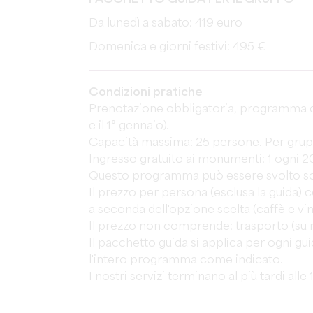
Da lunedì a sabato: 419 euro
Domenica e giorni festivi: 495 €
Condizioni pratiche
Prenotazione obbligatoria, programma disp
e il 1° gennaio).
Capacità massima: 25 persone. Per grupp
Ingresso gratuito ai monumenti: 1 ogni 20 
Questo programma può essere svolto solo
Il prezzo per persona (esclusa la guida)
a seconda dell'opzione scelta (caffè e vino
Il prezzo non comprende: trasporto (su r
Il pacchetto guida si applica per ogni gui
l'intero programma come indicato.
I nostri servizi terminano al più tardi alle 