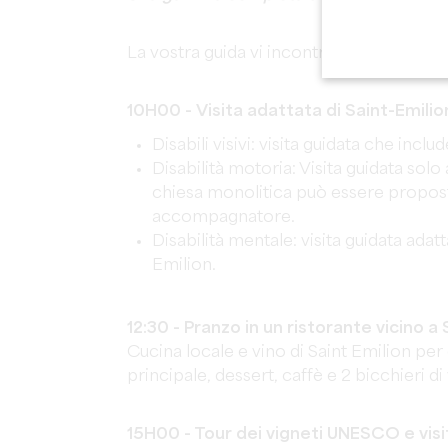
La vostra guida vi incontrerà all'Ufficio 
10H00 - Visita adattata di Saint-Emilio
Disabili visivi: visita guidata che inc
Disabilità motoria: Visita guidata solo 
chiesa monolitica può essere propost
accompagnatore.
Disabilità mentale: visita guidata adat
Emilion.
12:30 - Pranzo in un ristorante vicino a
Cucina locale e vino di Saint Emilion pe
principale, dessert, caffè e 2 bicchieri di
15H00 - Tour dei vigneti UNESCO e visit