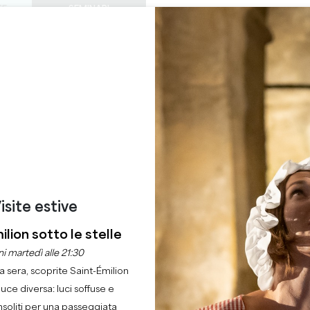
TE
SEMINARI
ACCESSO DEI PROF
0
ORDINE DEL
Cestino
La mia 
LINGUA
GODERE
QUEST'ESTATE
IT
GIORNO
CASTELLI DA VISITARE
GEMME LOCALI
22 RAGIONI PER VENIRE
NÉE ENTRE PIERRE E
SAINT-EMILION
Casa
Tempo libero
Journée entre Pierre et Vin
isite estive
Descrizione
ilion sotto le stelle
i martedì alle 21:30
la sera, scoprite Saint-Émilion
luce diversa: luci soffuse e
nsoliti per una passeggiata