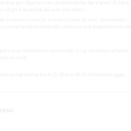
bus per illustrarvi le caratteristiche dei vigneti di Saint-
 vitigni e le abilità dei suoi viticoltori.
e scoprire cosa c'è in un bicchiere di vino, stimolando i
Il tour comprende la visita alla cantina e una degustazione all
re a un laboratorio sensoriale in cui verranno utilizzati
nto di vista!
questo programma tra le 12.30 e le 18.00 (chilometraggio
UIDA)