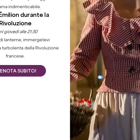
urna indimenticabile.
Émilion durante la
Rivoluzione
i giovedì alle 21:30
di lanterne, immergetevi
a turbolenta della Rivoluzione
francese.
ENOTA SUBITO!
he combinano la città e i vigneti