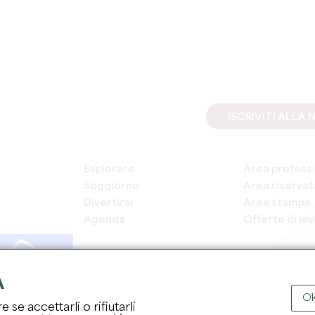
ISCRIVITI ALL
Esplorare
Area professi
Soggiorno
Area riservata
Divertirsi
Area stampa
Agenda
Offerte di la
A
Ok
 se accettarli o rifiutarli
COPYRI