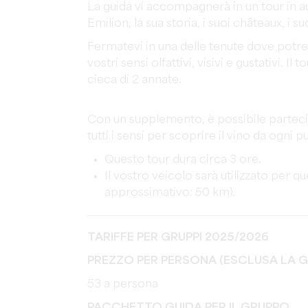
La guida vi accompagnerà in un tour in auto
Emilion, la sua storia, i suoi châteaux, i suoi
Fermatevi in una delle tenute dove potret
vostri sensi olfattivi, visivi e gustativi. 
cieca di 2 annate.
Con un supplemento, è possibile partecipa
tutti i sensi per scoprire il vino da ogni pu
Questo tour dura circa 3 ore.
Il vostro veicolo sarà utilizzato per 
approssimativo: 50 km).
TARIFFE PER GRUPPI 2025/2026
PREZZO PER PERSONA (ESCLUSA LA G
53 a persona
PACCHETTO GUIDA PER IL GRUPPO