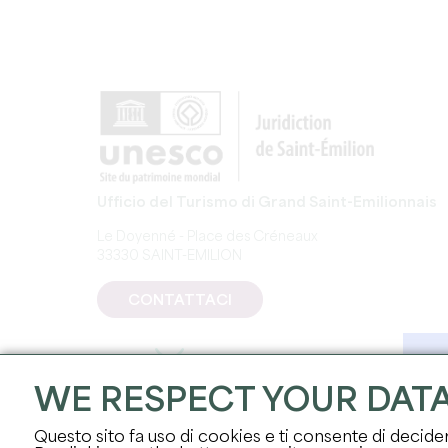
Ufficio del Turismo di Grand Saint-Emilionnais
Le Doyenné - Place des Créneaux
33330 SAINT-EMILION
CONTATTACI
WE RESPECT YOUR DAT
Questo sito fa uso di cookies e ti consente di decidere