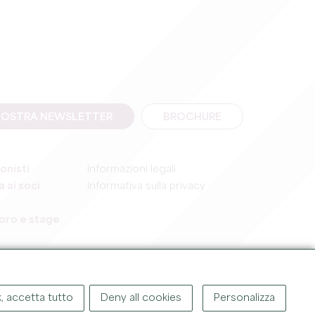
A NOSTRA NEWSLETTER
BROCHURE
onisti
Informazioni legali
 ai soci
Informativa sulla privacy
voro e stage
, accetta tutto
Deny all cookies
Personalizza
GHT ©
2026
UFFICIO DEL TURISMO DEL GRAND SAINT-ÉMILIONNAIS