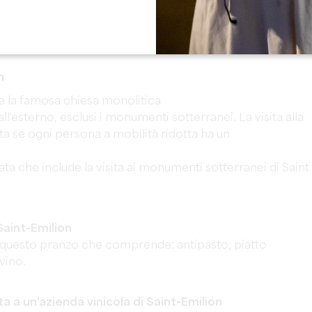
del Turismo
n
lude la famosa chiesa monolitica
all'esterno, esclusi i monumenti sotterranei. La visita alla
a se ogni persona a mobilità ridotta ha un
tata che include la visita ai monumenti sotterranei di Saint
 Saint-Emilion
r questo pranzo che comprende: antipasto, piatto
 vino.
a a un'azienda vinicola di Saint-Emilion