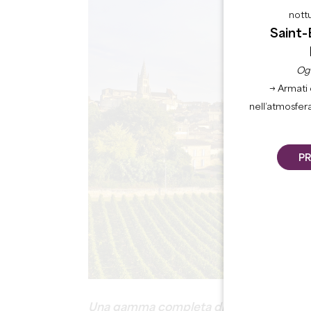
nott
Saint-
Ogn
→ Armati 
nell’atmosfer
PR
Una gamma completa di visite adattate c