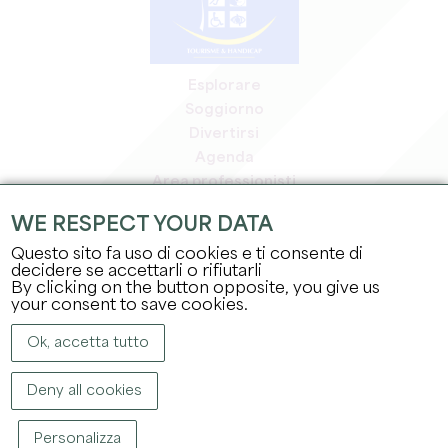
Esplorare
Soggiorno
Divertirsi
Agenda
Area professionisti
Area riservata ai soci
WE RESPECT YOUR DATA
Area stampa
Questo sito fa uso di cookies e ti consente di
Offerte di lavoro e stage
decidere se accettarli o rifiutarli
Informazioni legali
By clicking on the button opposite, you give us
Informativa sulla privacy
your consent to save cookies.
Ok, accetta tutto
Deny all cookies
Personalizza
COPYRIGHT ©
2026
UFFICIO DEL TURISMO DEL GRAND SAINT-ÉMILIONNAIS