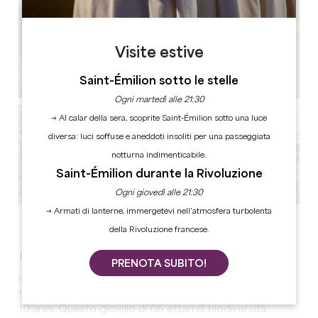
Visite estive
Saint-Émilion sotto le stelle
Ogni martedì alle 21:30
→ Al calar della sera, scoprite Saint-Émilion sotto una luce
diversa: luci soffuse e aneddoti insoliti per una passeggiata
notturna indimenticabile.
Saint-Émilion durante la Rivoluzione
Ogni giovedì alle 21:30
→ Armati di lanterne, immergetevi nell’atmosfera turbolenta
Vedi tutte le foto
della Rivoluzione francese.
Una storia di donne e di emozioni.
PRENOTA SUBITO!
Questa pepita di vino bordolese con i suoi paesaggi
toscani è nelle mani dello stesso proprietario da quasi
10 anni. Questo gioiello di 66 ettari di biodiversità