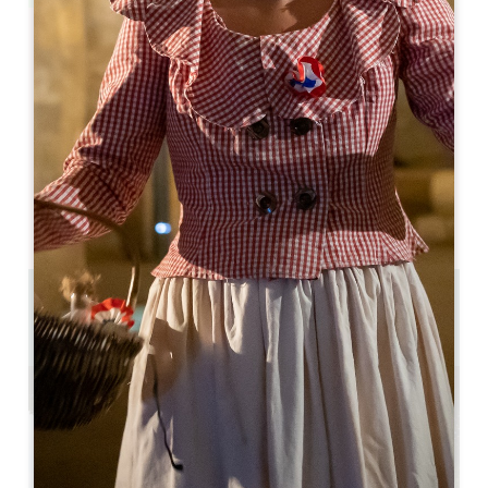
Leaflet
Gamay
Fronsac
33126 Fronsac
05 57 55 28 20
Contattateci
Capacità della sala a U : 22
Capacità del teatro : 60
12 km
Copiare il codice GPS