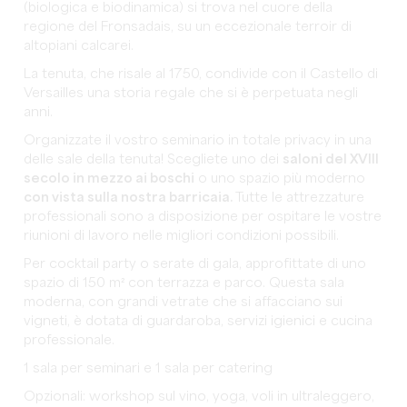
(biologica e biodinamica) si trova nel cuore della
regione del Fronsadais, su un eccezionale terroir di
altopiani calcarei.
La tenuta, che risale al 1750, condivide con il Castello di
Versailles una storia regale che si è perpetuata negli
anni.
Organizzate il vostro seminario in totale privacy in una
delle sale della tenuta! Scegliete uno dei
saloni del XVIII
secolo in mezzo ai boschi
o uno spazio più moderno
con vista sulla nostra barricaia.
Tutte le attrezzature
professionali sono a disposizione per ospitare le vostre
riunioni di lavoro nelle migliori condizioni possibili.
Per cocktail party o serate di gala, approfittate di uno
spazio di 150 m² con terrazza e parco. Questa sala
moderna, con grandi vetrate che si affacciano sui
vigneti, è dotata di guardaroba, servizi igienici e cucina
professionale.
1 sala per seminari e 1 sala per catering
Opzionali: workshop sul vino, yoga, voli in ultraleggero,