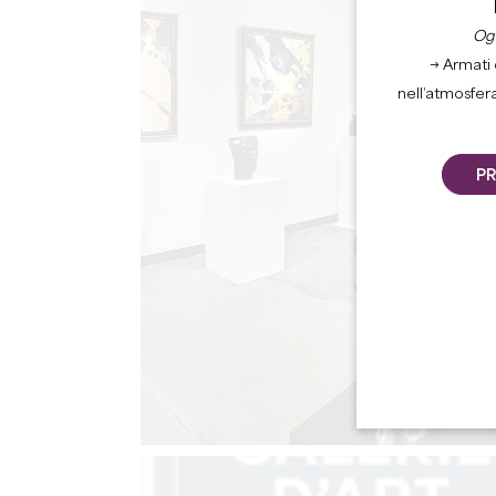
Ogn
→ Armati 
nell’atmosfer
PR