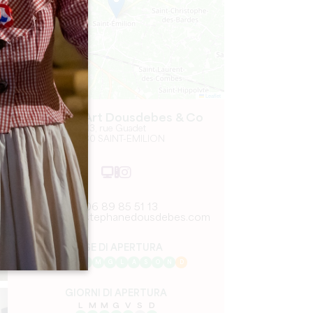
Leaflet
Galerie d'Art Dousdebes & Co
13, rue Guadet
33330 SAINT-EMILION
06 89 85 51 13
contact@stephanedousdebes.com
MESE DI APERTURA
G
F
M
A
M
G
L
A
S
O
N
D
GIORNI DI APERTURA
L
M
M
G
V
S
D