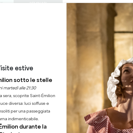
TE
SEMINARI
ACCESSO DEI PROF
0
ORDINE DEL
Cestino
La mia 
LINGUA
GODERE
QUEST'ESTATE
IT
GIORNO
CASTELLI DA VISITARE
GEMME LOCALI
22 RAGIONI PER VENIRE
IE D'ART DOUSDEBE
SAINT-EMILION
isite estive
ilion sotto le stelle
Casa
Commercio
Galerie d'Art Dousdebes & Co
i martedì alle 21:30
la sera, scoprite Saint-Émilion
Descrizione
Le lingue
Metodi di pagamento
Servizi
luce diversa: luci soffuse e
nsoliti per una passeggiata
urna indimenticabile.
Émilion durante la