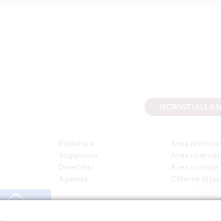
ISCRIVITI ALL
Esplorare
Area professi
Soggiorno
Area riservata
Divertirsi
Area stampa
Agenda
Offerte di la