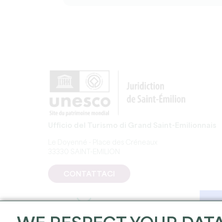
Ufficio del Turismo di Grand Saint-Emilionnais
Le Doyenné - Place des Créneaux
33330 SAINT-EMILION
CONTATTACI