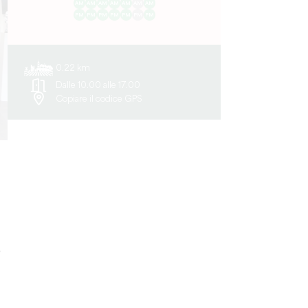
AM
AM
AM
AM
AM
AM
AM
PM
PM
PM
PM
PM
PM
PM
0.22 km
Dalle 10.00 alle 17.00
Copiare il codice GPS
,