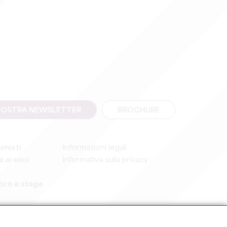
A NOSTRA NEWSLETTER
BROCHURE
onisti
Informazioni legali
 ai soci
Informativa sulla privacy
voro e stage