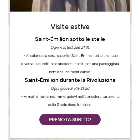
0.19 km
10.30-18.00 da novembre a marzo 10.30-19.00 da
aprile a ottobre
Copiare il codice GPS
Visite estive
ETICHETTE
Saint-Émilion sotto le stelle
Ogni martedì alle 21:30
→ Al calar della sera, scoprite Saint-Émilion sotto una luce
diversa: luci soffuse e aneddoti insoliti per una passeggiata
notturna indimenticabile.
Saint-Émilion durante la Rivoluzione
Ogni giovedì alle 21:30
→ Armati di lanterne, immergetevi nell’atmosfera turbolenta
della Rivoluzione francese.
PRENOTA SUBITO!