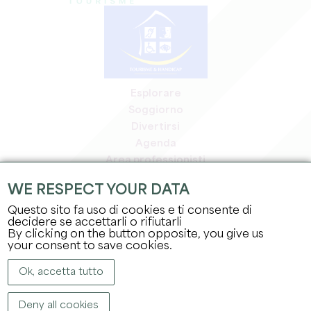
Esplorare
Soggiorno
Divertirsi
Agenda
Area professionisti
Area riservata ai soci
WE RESPECT YOUR DATA
Area stampa
Questo sito fa uso di cookies e ti consente di
Offerte di lavoro e stage
decidere se accettarli o rifiutarli
Informazioni legali
By clicking on the button opposite, you give us
Informativa sulla privacy
your consent to save cookies.
Ok, accetta tutto
Deny all cookies