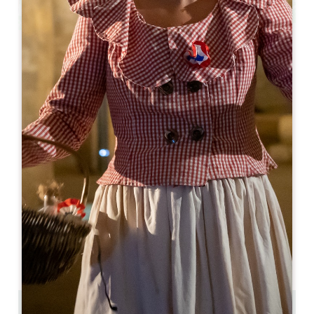
Leaflet
Cloître des Cordeliers - boutique
2 bis, rue de la porte Brunet - Cloître des Cordeliers
33330 SAINT-EMILION
05 57 24 42 13
contact@lescordeliers.com
MESE DI APERTURA
G
F
M
A
M
G
L
A
S
O
N
D
GIORNI DI APERTURA
L
M
M
G
V
S
D
AM
AM
AM
AM
AM
AM
AM
PM
PM
PM
PM
PM
PM
PM