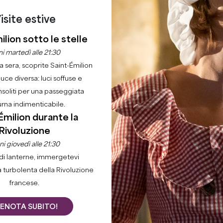
isite estive
ilion sotto le stelle
i martedì alle 21:30
la sera, scoprite Saint-Émilion
luce diversa: luci soffuse e
nsoliti per una passeggiata
urna indimenticabile.
Émilion durante la
Rivoluzione
i giovedì alle 21:30
di lanterne, immergetevi
a turbolenta della Rivoluzione
francese.
ENOTA SUBITO!