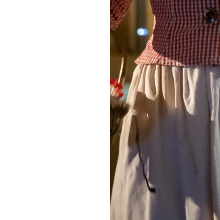
à pied
Durata: 1h
Difficoltà : Facile