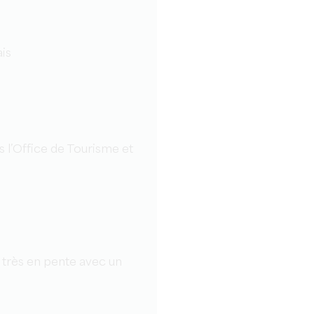
is
 l’Office de Tourisme et
e très en pente avec un