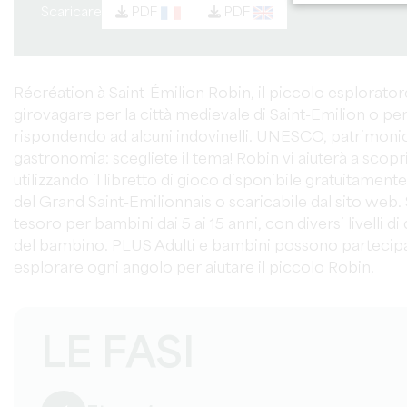
Scaricare
PDF
PDF
Récréation à Saint-Émilion Robin, il piccolo esploratore,
girovagare per la città medievale di Saint-Emilion o per 
rispondendo ad alcuni indovinelli. UNESCO, patrimoni
gastronomia: scegliete il tema! Robin vi aiuterà a scopri
utilizzando il libretto di gioco disponibile gratuitament
del Grand Saint-Emilionnais o scaricabile dal sito web. S
tesoro per bambini dai 5 ai 15 anni, con diversi livelli di
del bambino. PLUS Adulti e bambini possono partecipa
esplorare ogni angolo per aiutare il piccolo Robin.
LE FASI