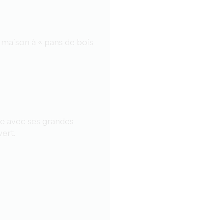
 maison à « pans de bois
lle avec ses grandes
vert.