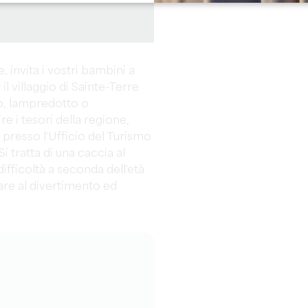
 invita i vostri bambini a
il villaggio di Sainte-Terre
o, lampredotto o
re i tesori della regione,
e presso l'Ufficio del Turismo
i tratta di una caccia al
 difficoltà a seconda dell'età
re al divertimento ed