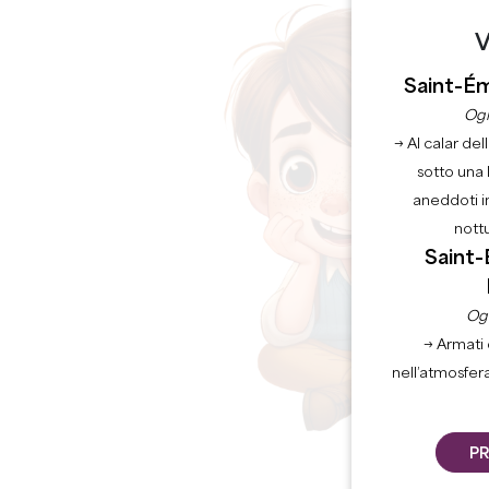
V
Saint-Ém
Ogn
→ Al calar del
sotto una 
aneddoti i
nott
Saint-
Ogn
→ Armati 
nell’atmosfer
PR