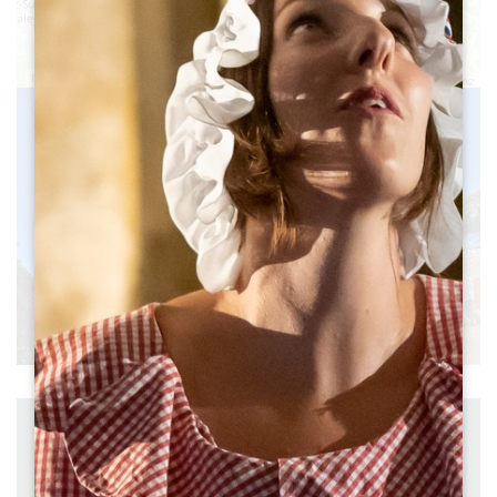
23
Leaflet
|
©
OpenStreetMap
contributors, Points © 2012 LINZ
Distanza : 19 km
Partenza : SAINT-EMILION
à vélo
Durata: 1:30