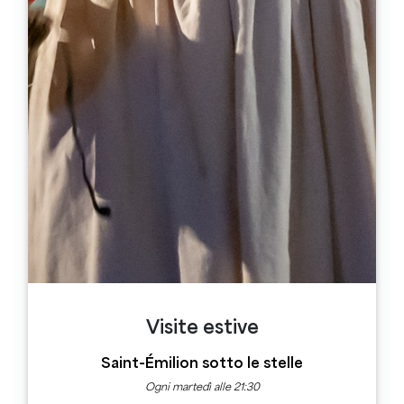
droite.
2
Etape 2
Au rond-point, continuez tout droit
direction St-Christophe.
3
Etape 3
Suivez les premières indications « Saint-
Emilion Sud » en tournant à droite sur la
D243E1. Passez devant le Ch. La
Couspaude (sur votre gauche).
4
Etape 4
Visite estive
Laissez « Saint-Emilion Sud » à droite et
Saint-Émilion sotto le stelle
continuez sur la D243 en restant à droite à
Ogni martedì alle 21:30
la patte-d’oie. Longez ainsi le Ch.