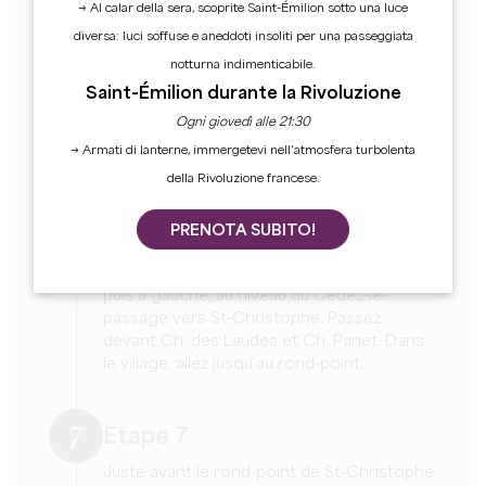
→ Al calar della sera, scoprite Saint-Émilion sotto una luce
Trottevieille.
diversa: luci soffuse e aneddoti insoliti per una passeggiata
5
notturna indimenticabile.
Etape 5
Saint-Émilion durante la Rivoluzione
Au panneau « Haut-Sarpe », tournez à
Ogni giovedì alle 21:30
gauche. Passez devant le moulin et
→ Armati di lanterne, immergetevi nell’atmosfera turbolenta
traversez le Ch. Haut-Sarpe.
della Rivoluzione francese.
6
PRENOTA SUBITO!
Etape 6
Tournez à droite pour revenir sur la D243,
puis à gauche, au niveau du Cédez-le-
passage vers St-Christophe. Passez
devant Ch. des Laudes et Ch. Panet. Dans
le village, allez jusqu’au rond-point.
7
Etape 7
Juste avant le rond-point de St-Christophe,