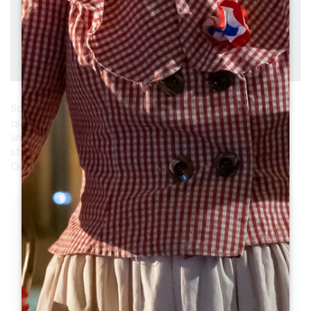
Difficoltà : Moyenne
Scaricare
PDF
PDF
GPX
Scoprite i vigneti e il patrimonio di Saint-Emilion. Lungo
questo percorso di 19 km, dolcemente ondulato,
ammirerete una serie di castelli e chiese dall'architettura
straordinaria e godrete di splendide viste sulla
Giurisdizione di Saint-Emilion.
LE FASI
1
Etape 1
Depuis l’Office de Tourisme, passez devant
la Maison du Vin et l’église, puis tournez à